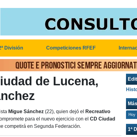
2ª División
Competiciones RFEF
Interna
iudad de Lucena,
Edit
Hist
ánchez
Más
ista
Migue Sánchez
(22), quien dejó el
Recreativo
Hoy
compromete para el nuevo ejercicio con el
CD Ciudad
e competirá en Segunda Federación.
1ª D