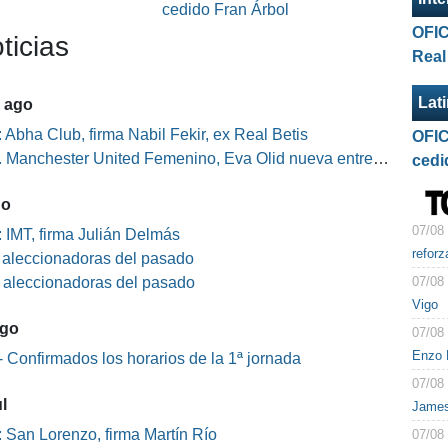
l
cedido Fran Árbol
OFIC
ticias
Real
Lat
5 ago
 Abha Club, firma Nabil Fekir, ex Real Betis
OFIC
Manchester United Femenino, Eva Olid nueva entrenadora
cedi
go
07/08
 IMT, firma Julián Delmás
reforz
s aleccionadoras del pasado
07/08
s aleccionadoras del pasado
Vigo
ago
07/08
Enzo F
 Confirmados los horarios de la 1ª jornada
07/08
l
James
 San Lorenzo, firma Martín Río
07/08