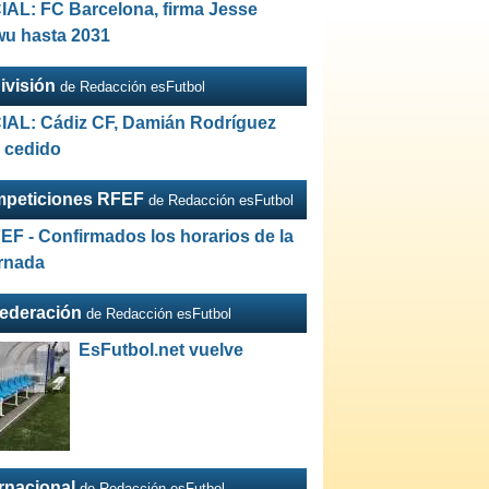
IAL: FC Barcelona, firma Jesse
wu hasta 2031
ivisión
de Redacción esFutbol
IAL: Cádiz CF, Damián Rodríguez
a cedido
peticiones RFEF
de Redacción esFutbol
EF - Confirmados los horarios de la
ornada
Federación
de Redacción esFutbol
EsFutbol.net vuelve
ernacional
de Redacción esFutbol