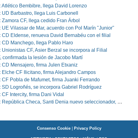
 Atlético Bembibre, llega David Lorenzo
 UD Barbastro, llega Luis Carbonell
 Zamora CF, llega cedido Fran Árbol
 UE Vilassar de Mar, acuerdo con Pol Marín "Junior"
 CD Eldense, renueva David Bernabéu con el filial
 CD Manchego, llega Pablo Haro
Unionistas CF, Asier Berzal se incorpora al Filial
, confirmada la lesión de Jacobo Martí
 CD Mensajero, firma Julen Etxaniz
 Elche CF Ilicitano, firma Alejandro Campos
 CF Pobla de Mafumet, firma Juanki Ferrando
 SD Logroñés, se incorpora Gabriel Rodríguez
CF Intercity, firma Dani Vidal
pública Checa, Santi Denia nuevo seleccionador, Pablo Amo su ayudante
Consenso Cookie
|
Privacy Policy