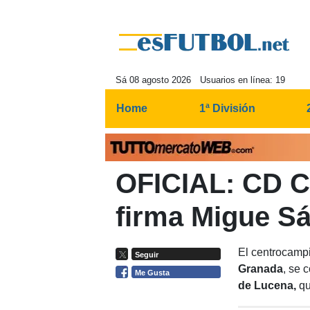
Sá 08 agosto 2026
Usuarios en línea: 19
Home
1ª División
OFICIAL: CD C
firma Migue S
El centrocamp
Seguir
Granada
, se 
Me Gusta
de Lucena,
qu