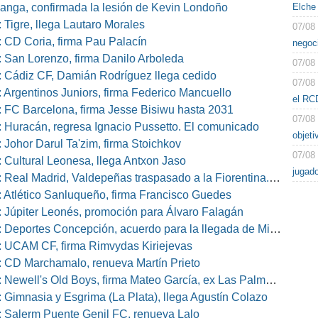
Elche
nga, confirmada la lesión de Kevin Londoño
 Tigre, llega Lautaro Morales
07/08
 CD Coria, firma Pau Palacín
negoc
 San Lorenzo, firma Danilo Arboleda
07/08
 Cádiz CF, Damián Rodríguez llega cedido
07/08
 Argentinos Juniors, firma Federico Mancuello
el RC
 FC Barcelona, firma Jesse Bisiwu hasta 2031
07/08
 Huracán, regresa Ignacio Pussetto. El comunicado
objeti
 Johor Darul Ta'zim, firma Stoichkov
07/08
 Cultural Leonesa, llega Antxon Jaso
jugad
eal Madrid, Valdepeñas traspasado a la Fiorentina. El comunicado
 Atlético Sanluqueño, firma Francisco Guedes
 Júpiter Leonés, promoción para Álvaro Falagán
eportes Concepción, acuerdo para la llegada de Miguel Barbieri
 UCAM CF, firma Rimvydas Kiriejevas
 CD Marchamalo, renueva Martín Prieto
well's Old Boys, firma Mateo García, ex Las Palmas, Osasuna o Alcorcón
 Gimnasia y Esgrima (La Plata), llega Agustín Colazo
 Salerm Puente Genil FC, renueva Lalo