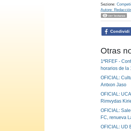
Sezione:
Competi
Autore: Redacció
ver lecturas
Condividi
Otras n
1ªRFEF - Conf
horarios de la
OFICIAL: Cultu
Antxon Jaso
OFICIAL: UCA
Rimvydas Kiri
OFICIAL: Sale
FC, renueva L
OFICIAL: UD B