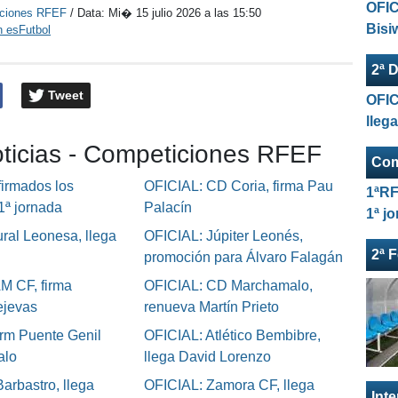
OFIC
ciones RFEF
/ Data:
Mi� 15 julio 2026 a las 15:50
Bisi
n esFutbol
2ª D
Tweet
OFIC
lleg
oticias - Competiciones RFEF
Com
irmados los
OFICIAL: CD Coria, firma Pau
1ªRF
 1ª jornada
Palacín
1ª j
ral Leonesa, llega
OFICIAL: Júpiter Leonés,
2ª 
promoción para Álvaro Falagán
M CF, firma
OFICIAL: CD Marchamalo,
ejevas
renueva Martín Prieto
rm Puente Genil
OFICIAL: Atlético Bembibre,
alo
llega David Lorenzo
arbastro, llega
OFICIAL: Zamora CF, llega
Int