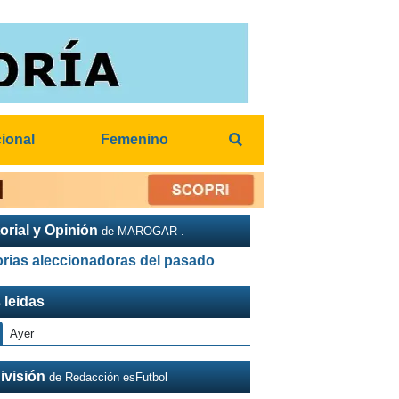
cional
Femenino
orial y Opinión
de MAROGAR .
orias aleccionadoras del pasado
 leidas
Ayer
ivisión
de Redacción esFutbol