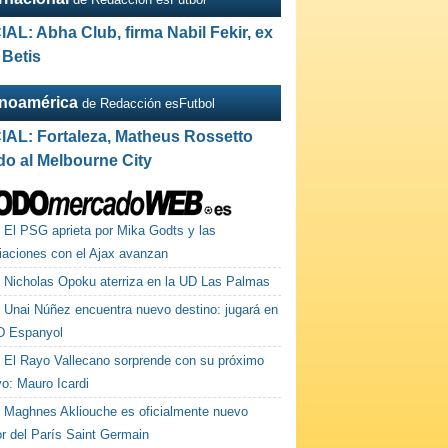
IAL: Abha Club, firma Nabil Fekir, ex
 Betis
inoamérica
de Redacción esFutbol
IAL: Fortaleza, Matheus Rossetto
do al Melbourne City
El PSG aprieta por Mika Godts y las
iaciones con el Ajax avanzan
Nicholas Opoku aterriza en la UD Las Palmas
Unai Núñez encuentra nuevo destino: jugará en
D Espanyol
El Rayo Vallecano sorprende con su próximo
vo: Mauro Icardi
Maghnes Akliouche es oficialmente nuevo
or del París Saint Germain