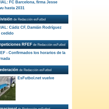
IAL: FC Barcelona, firma Jesse
wu hasta 2031
ivisión
de Redacción esFutbol
IAL: Cádiz CF, Damián Rodríguez
a cedido
peticiones RFEF
de Redacción esFutbol
EF - Confirmados los horarios de la
ornada
Federación
de Redacción esFutbol
EsFutbol.net vuelve
ernacional
de Redacción esFutbol