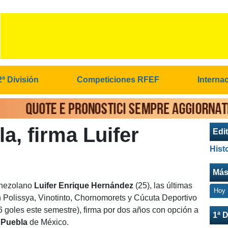
2ª División
Competiciones RFEF
Interna
a, firma Luifer
Edit
Hist
Más
enezolano
Luifer Enrique Hernández
(25), las últimas
Hoy
 Polissya, Vinotinto, Chornomorets y Cúcuta Deportivo
 6 goles este semestre), firma por dos años con opción a
1ª D
n
Puebla
de México.