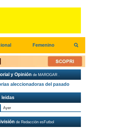
cional
Femenino
orial y Opinión
de MAROGAR .
orias aleccionadoras del pasado
 leidas
Ayer
ivisión
de Redacción esFutbol