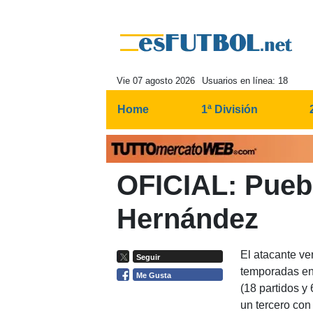
Vie 07 agosto 2026
Usuarios en línea: 18
Home
1ª División
OFICIAL: Puebl
Hernández
El atacante v
Seguir
temporadas en
Me Gusta
(18 partidos y
un tercero co