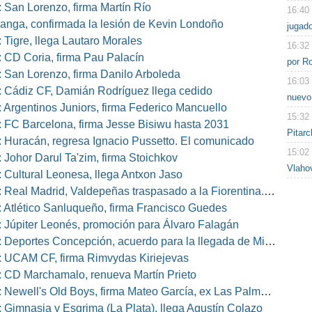
 San Lorenzo, firma Martín Río
16:40
nga, confirmada la lesión de Kevin Londoño
jugado
 Tigre, llega Lautaro Morales
16:32
 CD Coria, firma Pau Palacín
por Ro
 San Lorenzo, firma Danilo Arboleda
16:03
 Cádiz CF, Damián Rodríguez llega cedido
nuevo
 Argentinos Juniors, firma Federico Mancuello
15:32
 FC Barcelona, firma Jesse Bisiwu hasta 2031
Pitarc
 Huracán, regresa Ignacio Pussetto. El comunicado
15:02
 Johor Darul Ta'zim, firma Stoichkov
Vlaho
 Cultural Leonesa, llega Antxon Jaso
eal Madrid, Valdepeñas traspasado a la Fiorentina. El comunicado
 Atlético Sanluqueño, firma Francisco Guedes
 Júpiter Leonés, promoción para Álvaro Falagán
eportes Concepción, acuerdo para la llegada de Miguel Barbieri
 UCAM CF, firma Rimvydas Kiriejevas
 CD Marchamalo, renueva Martín Prieto
well's Old Boys, firma Mateo García, ex Las Palmas, Osasuna o Alcorcón
 Gimnasia y Esgrima (La Plata), llega Agustín Colazo