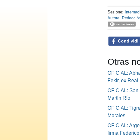
Sezione:
Internac
Autore: Redacció
ver lecturas
Condividi
Otras no
OFICIAL: Abha 
Fekir, ex Real 
OFICIAL: San 
Martín Río
OFICIAL: Tigre
Morales
OFICIAL: Argen
firma Federic