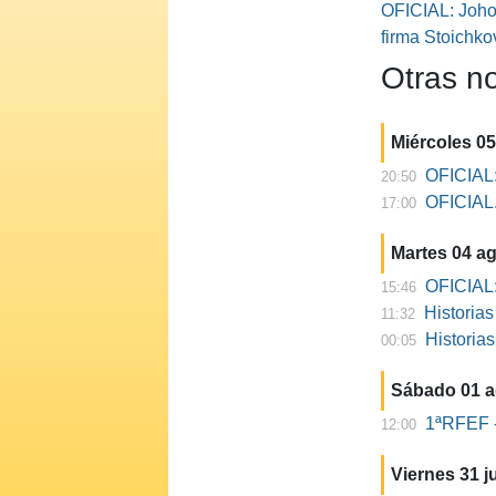
OFICIAL: Johor
firma Stoichko
Otras no
Miércoles 0
OFICIAL:
20:50
OFICIAL. 
17:00
Martes 04 a
OFICIAL:
15:46
Historia
11:32
Historia
00:05
Sábado 01 
1ªRFEF -
12:00
Viernes 31 ju