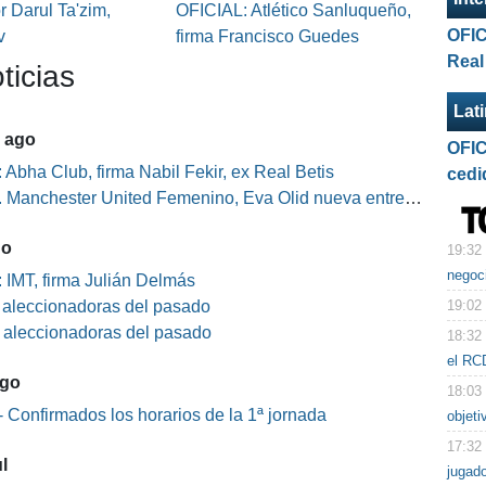
 Darul Ta'zim,
OFICIAL: Atlético Sanluqueño,
OFIC
v
firma Francisco Guedes
Real
ticias
Lat
5 ago
OFIC
 Abha Club, firma Nabil Fekir, ex Real Betis
cedi
Manchester United Femenino, Eva Olid nueva entrenadora
go
19:32
negoc
 IMT, firma Julián Delmás
19:02
s aleccionadoras del pasado
s aleccionadoras del pasado
18:32
el RC
ago
18:03
 Confirmados los horarios de la 1ª jornada
objeti
17:32
l
jugad