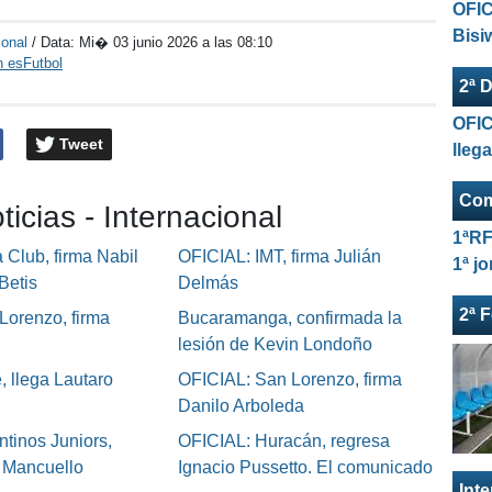
OFIC
Bisi
ional
/ Data:
Mi� 03 junio 2026 a las 08:10
n esFutbol
2ª D
OFIC
Tweet
lleg
Com
ticias - Internacional
1ªRF
Club, firma Nabil
OFICIAL: IMT, firma Julián
1ª j
Betis
Delmás
2ª 
Lorenzo, firma
Bucaramanga, confirmada la
lesión de Kevin Londoño
, llega Lautaro
OFICIAL: San Lorenzo, firma
Danilo Arboleda
tinos Juniors,
OFICIAL: Huracán, regresa
o Mancuello
Ignacio Pussetto. El comunicado
Int