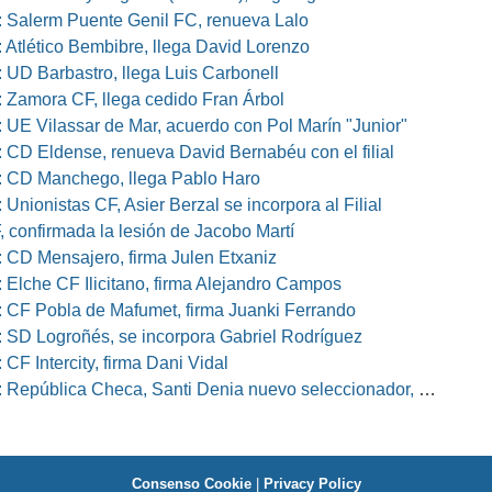
 Salerm Puente Genil FC, renueva Lalo
 Atlético Bembibre, llega David Lorenzo
 UD Barbastro, llega Luis Carbonell
 Zamora CF, llega cedido Fran Árbol
 UE Vilassar de Mar, acuerdo con Pol Marín "Junior"
 CD Eldense, renueva David Bernabéu con el filial
 CD Manchego, llega Pablo Haro
Unionistas CF, Asier Berzal se incorpora al Filial
, confirmada la lesión de Jacobo Martí
 CD Mensajero, firma Julen Etxaniz
 Elche CF Ilicitano, firma Alejandro Campos
 CF Pobla de Mafumet, firma Juanki Ferrando
 SD Logroñés, se incorpora Gabriel Rodríguez
CF Intercity, firma Dani Vidal
pública Checa, Santi Denia nuevo seleccionador, Pablo Amo su ayudante
Consenso Cookie
|
Privacy Policy