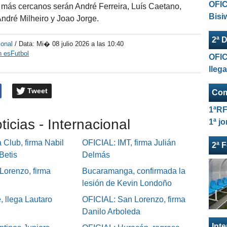
OFIC
 más cercanos serán André Ferreira, Luís Caetano,
Bisi
ndré Milheiro y Joao Jorge.
2ª D
ional
/ Data:
Mi� 08 julio 2026 a las 10:40
n esFutbol
OFIC
lleg
Tweet
Com
1ªRF
ticias - Internacional
1ª j
Club, firma Nabil
OFICIAL: IMT, firma Julián
2ª 
Betis
Delmás
Lorenzo, firma
Bucaramanga, confirmada la
lesión de Kevin Londoño
, llega Lautaro
OFICIAL: San Lorenzo, firma
Danilo Arboleda
Int