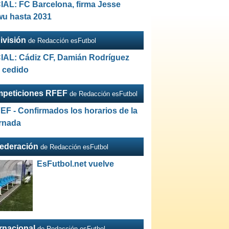
IAL: FC Barcelona, firma Jesse
wu hasta 2031
ivisión
de Redacción esFutbol
IAL: Cádiz CF, Damián Rodríguez
a cedido
peticiones RFEF
de Redacción esFutbol
EF - Confirmados los horarios de la
ornada
Federación
de Redacción esFutbol
EsFutbol.net vuelve
ernacional
de Redacción esFutbol