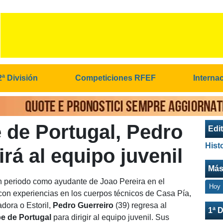
2ª División
Competiciones RFEF
Interna
 de Portugal, Pedro
Edit
Hist
irá al equipo juvenil
Más
 periodo como ayudante de Joao Pereira en el
Hoy
con experiencias en los cuerpos técnicos de Casa Pía,
dora o Estoril,
Pedro Guerreiro
(39) regresa al
1ª D
e de Portugal
para dirigir al equipo juvenil. Sus