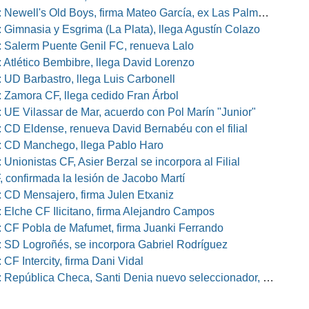
well's Old Boys, firma Mateo García, ex Las Palmas, Osasuna o Alcorcón
 Gimnasia y Esgrima (La Plata), llega Agustín Colazo
 Salerm Puente Genil FC, renueva Lalo
 Atlético Bembibre, llega David Lorenzo
 UD Barbastro, llega Luis Carbonell
 Zamora CF, llega cedido Fran Árbol
 UE Vilassar de Mar, acuerdo con Pol Marín "Junior"
 CD Eldense, renueva David Bernabéu con el filial
 CD Manchego, llega Pablo Haro
Unionistas CF, Asier Berzal se incorpora al Filial
, confirmada la lesión de Jacobo Martí
 CD Mensajero, firma Julen Etxaniz
 Elche CF Ilicitano, firma Alejandro Campos
 CF Pobla de Mafumet, firma Juanki Ferrando
 SD Logroñés, se incorpora Gabriel Rodríguez
CF Intercity, firma Dani Vidal
pública Checa, Santi Denia nuevo seleccionador, Pablo Amo su ayudante