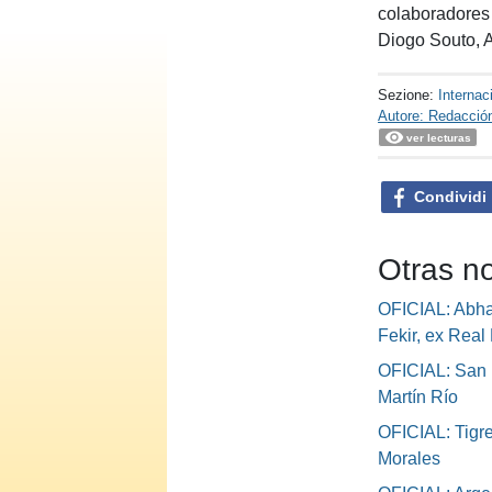
colaboradores
Diogo Souto, A
Sezione:
Internac
Autore: Redacció
ver lecturas
Condividi
Otras no
OFICIAL: Abha 
Fekir, ex Real 
OFICIAL: San 
Martín Río
OFICIAL: Tigre
Morales