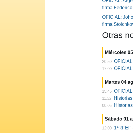
OFICIAL: Argen
firma Federic
OFICIAL: Johor
firma Stoichko
Otras no
Miércoles 0
OFICIAL:
20:50
OFICIAL. 
17:00
Martes 04 a
OFICIAL:
15:46
Historia
11:32
Historia
00:05
Sábado 01 
1ªRFEF -
12:00