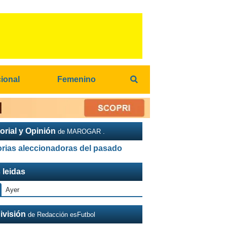
cional
Femenino
orial y Opinión
de MAROGAR .
orias aleccionadoras del pasado
 leidas
Ayer
ivisión
de Redacción esFutbol