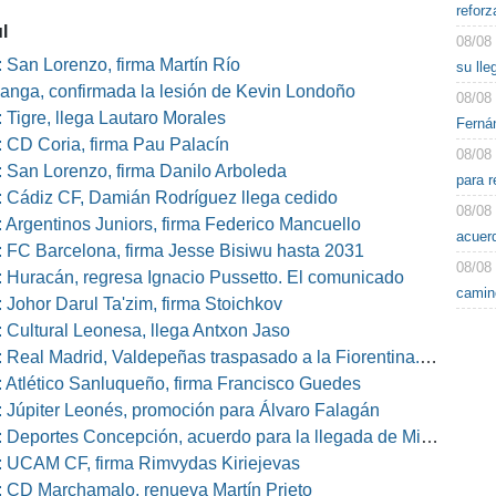
reforz
l
08/08
 San Lorenzo, firma Martín Río
su lle
nga, confirmada la lesión de Kevin Londoño
08/08
 Tigre, llega Lautaro Morales
Fernán
 CD Coria, firma Pau Palacín
08/08
 San Lorenzo, firma Danilo Arboleda
para r
 Cádiz CF, Damián Rodríguez llega cedido
08/08
 Argentinos Juniors, firma Federico Mancuello
acuer
 FC Barcelona, firma Jesse Bisiwu hasta 2031
08/08
 Huracán, regresa Ignacio Pussetto. El comunicado
camin
 Johor Darul Ta'zim, firma Stoichkov
 Cultural Leonesa, llega Antxon Jaso
eal Madrid, Valdepeñas traspasado a la Fiorentina. El comunicado
 Atlético Sanluqueño, firma Francisco Guedes
 Júpiter Leonés, promoción para Álvaro Falagán
eportes Concepción, acuerdo para la llegada de Miguel Barbieri
 UCAM CF, firma Rimvydas Kiriejevas
 CD Marchamalo, renueva Martín Prieto