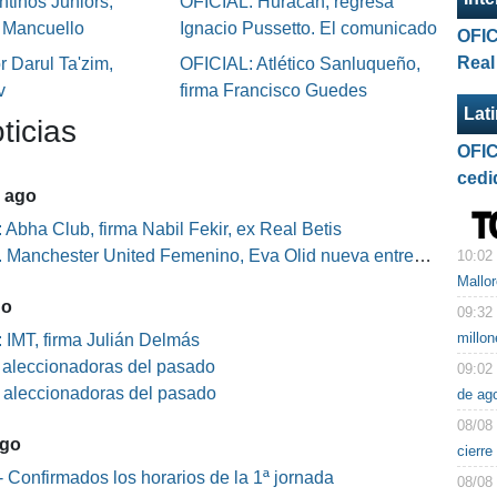
tinos Juniors,
OFICIAL: Huracán, regresa
o Mancuello
Ignacio Pussetto. El comunicado
OFIC
Real
 Darul Ta'zim,
OFICIAL: Atlético Sanluqueño,
v
firma Francisco Guedes
Lat
ticias
OFIC
cedi
5 ago
 Abha Club, firma Nabil Fekir, ex Real Betis
Manchester United Femenino, Eva Olid nueva entrenadora
10:02
Mallo
go
09:32
millo
 IMT, firma Julián Delmás
s aleccionadoras del pasado
09:02
s aleccionadoras del pasado
de ag
08/08
ago
cierre
 Confirmados los horarios de la 1ª jornada
08/08