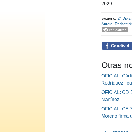
2029.
Sezione:
2ª Divis
Autore: Redacció
ver lecturas
Condividi
Otras no
OFICIAL: Cád
Rodríguez lle
OFICIAL: CD E
Martínez
OFICIAL: CE S
Moreno firma 