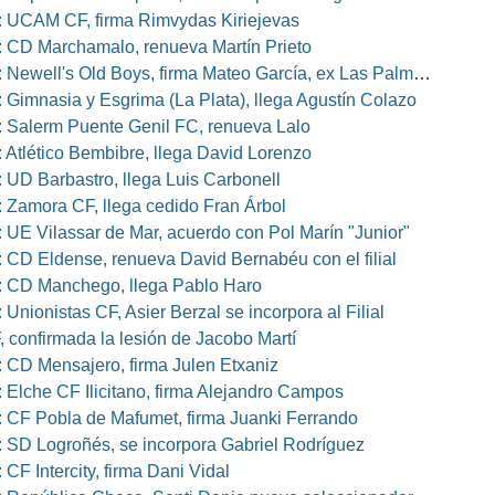
 UCAM CF, firma Rimvydas Kiriejevas
 CD Marchamalo, renueva Martín Prieto
well's Old Boys, firma Mateo García, ex Las Palmas, Osasuna o Alcorcón
 Gimnasia y Esgrima (La Plata), llega Agustín Colazo
 Salerm Puente Genil FC, renueva Lalo
 Atlético Bembibre, llega David Lorenzo
 UD Barbastro, llega Luis Carbonell
 Zamora CF, llega cedido Fran Árbol
 UE Vilassar de Mar, acuerdo con Pol Marín "Junior"
 CD Eldense, renueva David Bernabéu con el filial
 CD Manchego, llega Pablo Haro
Unionistas CF, Asier Berzal se incorpora al Filial
, confirmada la lesión de Jacobo Martí
 CD Mensajero, firma Julen Etxaniz
 Elche CF Ilicitano, firma Alejandro Campos
 CF Pobla de Mafumet, firma Juanki Ferrando
 SD Logroñés, se incorpora Gabriel Rodríguez
CF Intercity, firma Dani Vidal