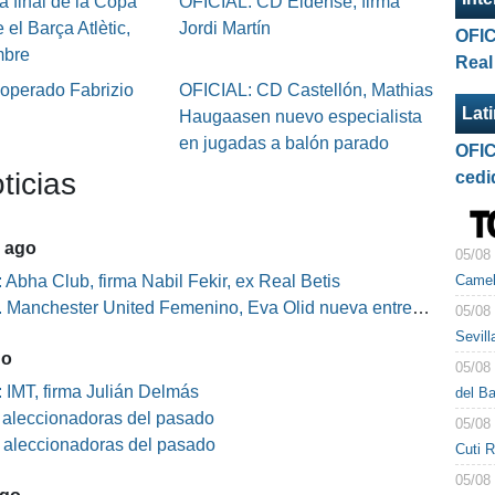
a final de la Copa
OFICIAL: CD Eldense, firma
 el Barça Atlètic,
Jordi Martín
OFIC
mbre
Real
 operado Fabrizio
OFICIAL: CD Castellón, Mathias
Lat
Haugaasen nuevo especialista
en jugadas a balón parado
OFIC
ticias
cedi
5 ago
05/08
Camel
 Abha Club, firma Nabil Fekir, ex Real Betis
Manchester United Femenino, Eva Olid nueva entrenadora
05/08
Sevil
go
05/08
 IMT, firma Julián Delmás
del B
s aleccionadoras del pasado
05/08
s aleccionadoras del pasado
Cuti 
05/08