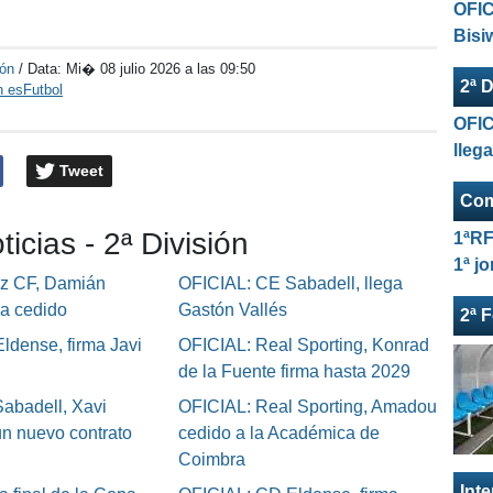
OFIC
Bisi
ión
/ Data:
Mi� 08 julio 2026 a las 09:50
2ª D
n esFutbol
OFIC
lleg
Tweet
Com
ticias - 2ª División
1ªRF
1ª j
iz CF, Damián
OFICIAL: CE Sabadell, llega
ga cedido
Gastón Vallés
2ª 
ldense, firma Javi
OFICIAL: Real Sporting, Konrad
de la Fuente firma hasta 2029
abadell, Xavi
OFICIAL: Real Sporting, Amadou
un nuevo contrato
cedido a la Académica de
Coimbra
Int