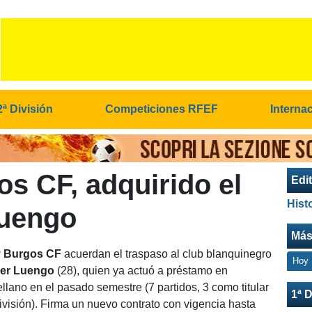
2ª División
Competiciones RFEF
Interna
s CF, adquirido el
Edit
Hist
Luengo
Más
y Burgos CF
acuerdan el traspaso al club blanquinegro
Hoy
ier Luengo
(28), quien ya actuó a préstamo en
ellano en el pasado semestre (7 partidos, 3 como titular
1ª D
isión). Firma un nuevo contrato con vigencia hasta