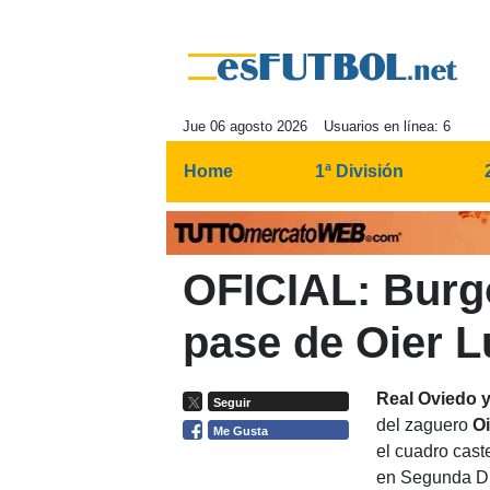
Jue 06 agosto 2026
Usuarios en línea: 6
Home
1ª División
OFICIAL: Burgo
pase de Oier 
Real Oviedo 
Seguir
del zaguero
O
Me Gusta
el cuadro cast
en Segunda Div