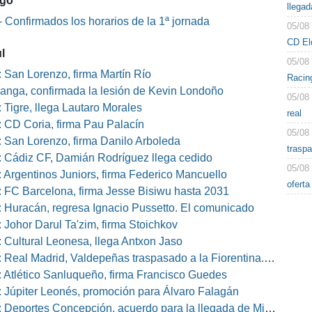
ago
llegad
 Confirmados los horarios de la 1ª jornada
05/08
CD El
l
05/08
 San Lorenzo, firma Martín Río
Racin
nga, confirmada la lesión de Kevin Londoño
05/08
 Tigre, llega Lautaro Morales
real
 CD Coria, firma Pau Palacín
05/08
 San Lorenzo, firma Danilo Arboleda
traspa
 Cádiz CF, Damián Rodríguez llega cedido
05/08
 Argentinos Juniors, firma Federico Mancuello
ofert
 FC Barcelona, firma Jesse Bisiwu hasta 2031
 Huracán, regresa Ignacio Pussetto. El comunicado
 Johor Darul Ta'zim, firma Stoichkov
 Cultural Leonesa, llega Antxon Jaso
eal Madrid, Valdepeñas traspasado a la Fiorentina. El comunicado
 Atlético Sanluqueño, firma Francisco Guedes
 Júpiter Leonés, promoción para Álvaro Falagán
eportes Concepción, acuerdo para la llegada de Miguel Barbieri