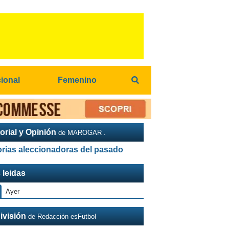
cional
Femenino
orial y Opinión
de MAROGAR .
orias aleccionadoras del pasado
 leidas
Ayer
ivisión
de Redacción esFutbol