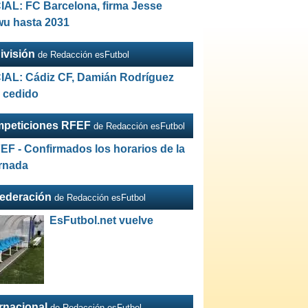
IAL: FC Barcelona, firma Jesse
wu hasta 2031
ivisión
de Redacción esFutbol
IAL: Cádiz CF, Damián Rodríguez
a cedido
peticiones RFEF
de Redacción esFutbol
EF - Confirmados los horarios de la
ornada
Federación
de Redacción esFutbol
EsFutbol.net vuelve
ernacional
de Redacción esFutbol