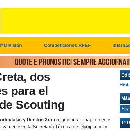
2ª División
Competiciones RFEF
Interna
reta, dos
Edit
Hist
s para el
Más
de Scouting
Hoy
doulakis y Dimitris Xouris,
quienes trabajaron en el
1ª D
tivamente en la Secretaría Técnica de Olympiacos o