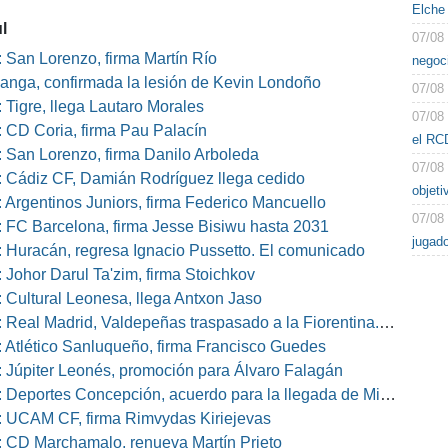
Elche
l
07/08
 San Lorenzo, firma Martín Río
negoc
nga, confirmada la lesión de Kevin Londoño
07/08
 Tigre, llega Lautaro Morales
07/08
 CD Coria, firma Pau Palacín
el RC
 San Lorenzo, firma Danilo Arboleda
07/08
 Cádiz CF, Damián Rodríguez llega cedido
objeti
 Argentinos Juniors, firma Federico Mancuello
07/08
 FC Barcelona, firma Jesse Bisiwu hasta 2031
jugad
 Huracán, regresa Ignacio Pussetto. El comunicado
 Johor Darul Ta'zim, firma Stoichkov
 Cultural Leonesa, llega Antxon Jaso
eal Madrid, Valdepeñas traspasado a la Fiorentina. El comunicado
 Atlético Sanluqueño, firma Francisco Guedes
 Júpiter Leonés, promoción para Álvaro Falagán
eportes Concepción, acuerdo para la llegada de Miguel Barbieri
 UCAM CF, firma Rimvydas Kiriejevas
 CD Marchamalo, renueva Martín Prieto