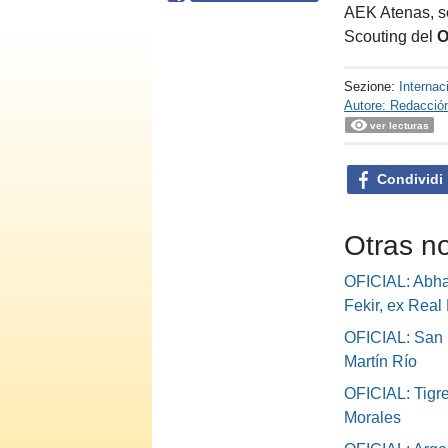
AEK Atenas, s
Scouting del
O
Sezione:
Internac
Autore: Redacció
ver lecturas
Condividi
Otras no
OFICIAL: Abha 
Fekir, ex Real 
OFICIAL: San 
Martín Río
OFICIAL: Tigre
Morales