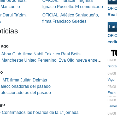
tinos Juniors,
OFICIAL: Huracán, regresa
o Mancuello
Ignacio Pussetto. El comunicado
OFIC
Real
 Darul Ta'zim,
OFICIAL: Atlético Sanluqueño,
v
firma Francisco Guedes
Lat
ticias
OFIC
cedi
5 ago
 Abha Club, firma Nabil Fekir, ex Real Betis
Manchester United Femenino, Eva Olid nueva entrenadora
07/08
reforz
go
07/08
Vigo
 IMT, firma Julián Delmás
s aleccionadoras del pasado
07/08
s aleccionadoras del pasado
Enzo F
07/08
ago
James
 Confirmados los horarios de la 1ª jornada
07/08