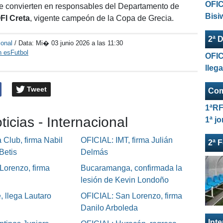
OFIC
e convierten en responsables del Departamento de
Bisi
FI Creta
, vigente campeón de la Copa de Grecia.
2ª D
ional
/ Data:
Mi� 03 junio 2026 a las 11:30
n esFutbol
OFIC
lleg
Tweet
Com
1ªRF
ticias - Internacional
1ª j
Club, firma Nabil
OFICIAL: IMT, firma Julián
2ª 
Betis
Delmás
Lorenzo, firma
Bucaramanga, confirmada la
lesión de Kevin Londoño
, llega Lautaro
OFICIAL: San Lorenzo, firma
Danilo Arboleda
Int