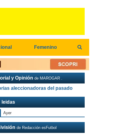
cional
Femenino
orial y Opinión
de MAROGAR .
orias aleccionadoras del pasado
 leidas
Ayer
ivisión
de Redacción esFutbol