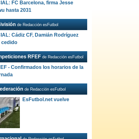
IAL: FC Barcelona, firma Jesse
wu hasta 2031
ivisión
de Redacción esFutbol
IAL: Cádiz CF, Damián Rodríguez
a cedido
peticiones RFEF
de Redacción esFutbol
EF - Confirmados los horarios de la
ornada
Federación
de Redacción esFutbol
EsFutbol.net vuelve
ernacional
de Redacción esFutbol