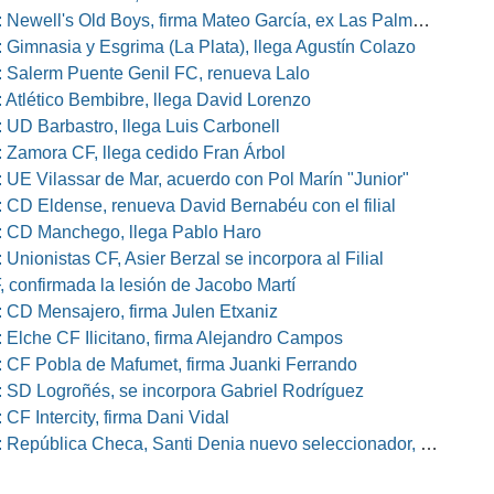
well's Old Boys, firma Mateo García, ex Las Palmas, Osasuna o Alcorcón
 Gimnasia y Esgrima (La Plata), llega Agustín Colazo
 Salerm Puente Genil FC, renueva Lalo
 Atlético Bembibre, llega David Lorenzo
 UD Barbastro, llega Luis Carbonell
 Zamora CF, llega cedido Fran Árbol
 UE Vilassar de Mar, acuerdo con Pol Marín "Junior"
 CD Eldense, renueva David Bernabéu con el filial
 CD Manchego, llega Pablo Haro
Unionistas CF, Asier Berzal se incorpora al Filial
, confirmada la lesión de Jacobo Martí
 CD Mensajero, firma Julen Etxaniz
 Elche CF Ilicitano, firma Alejandro Campos
 CF Pobla de Mafumet, firma Juanki Ferrando
 SD Logroñés, se incorpora Gabriel Rodríguez
CF Intercity, firma Dani Vidal
pública Checa, Santi Denia nuevo seleccionador, Pablo Amo su ayudante