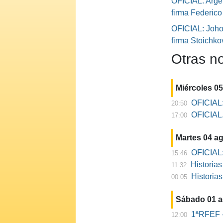
OFICIAL: Argen
firma Federic
OFICIAL: Johor
firma Stoichko
Otras no
Miércoles 0
OFICIAL:
20:50
OFICIAL. 
17:00
Martes 04 a
OFICIAL:
15:46
Historia
11:32
Historia
00:05
Sábado 01 
1ªRFEF -
12:00