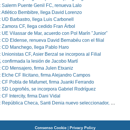
 Salerm Puente Genil FC, renueva Lalo
 Atlético Bembibre, llega David Lorenzo
 UD Barbastro, llega Luis Carbonell
 Zamora CF, llega cedido Fran Árbol
 UE Vilassar de Mar, acuerdo con Pol Marín "Junior"
 CD Eldense, renueva David Bernabéu con el filial
 CD Manchego, llega Pablo Haro
Unionistas CF, Asier Berzal se incorpora al Filial
, confirmada la lesión de Jacobo Martí
 CD Mensajero, firma Julen Etxaniz
 Elche CF Ilicitano, firma Alejandro Campos
 CF Pobla de Mafumet, firma Juanki Ferrando
 SD Logroñés, se incorpora Gabriel Rodríguez
CF Intercity, firma Dani Vidal
pública Checa, Santi Denia nuevo seleccionador, Pablo Amo su ayudante
Consenso Cookie
|
Privacy Policy