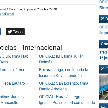
OFIC
Bisi
ional
/ Data:
Vie 03 julio 2026 a las 22:48
n esFutbol
2ª D
OFIC
Tweet
lleg
Com
ticias - Internacional
1ªRF
Club, firma Nabil
OFICIAL: IMT, firma Julián
1ª j
Betis
Delmás
2ª 
Lorenzo, firma
Bucaramanga, confirmada la
lesión de Kevin Londoño
, llega Lautaro
OFICIAL: San Lorenzo, firma
Danilo Arboleda
tinos Juniors,
OFICIAL: Huracán, regresa
o Mancuello
Ignacio Pussetto. El comunicado
Int