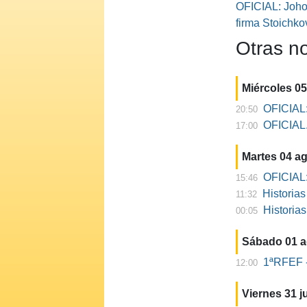
OFICIAL: Johor
firma Stoichko
Otras no
Miércoles 0
OFICIAL:
20:50
OFICIAL. 
17:00
Martes 04 a
OFICIAL:
15:46
Historia
11:32
Historia
00:05
Sábado 01 
1ªRFEF -
12:00
Viernes 31 ju