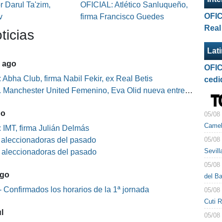
 Darul Ta'zim,
OFICIAL: Atlético Sanluqueño,
OFIC
v
firma Francisco Guedes
Real
ticias
Lat
5 ago
OFIC
 Abha Club, firma Nabil Fekir, ex Real Betis
cedi
Manchester United Femenino, Eva Olid nueva entrenadora
go
05/08
Camel
 IMT, firma Julián Delmás
05/08
s aleccionadoras del pasado
Sevil
s aleccionadoras del pasado
05/08
ago
del B
 Confirmados los horarios de la 1ª jornada
05/08
Cuti 
l
05/08