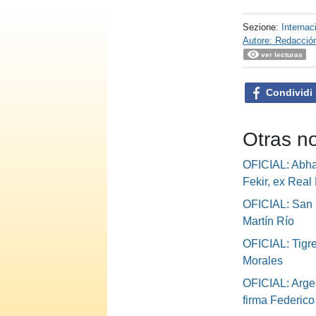
Sezione:
Internac
Autore: Redacció
ver lecturas
Condividi
Otras no
OFICIAL: Abha 
Fekir, ex Real 
OFICIAL: San 
Martín Río
OFICIAL: Tigre
Morales
OFICIAL: Argen
firma Federic