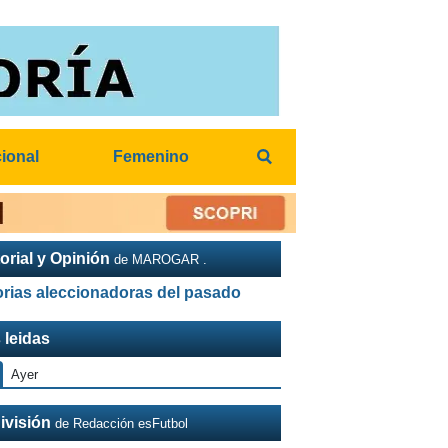
cional
Femenino
orial y Opinión
de MAROGAR .
orias aleccionadoras del pasado
 leidas
Ayer
ivisión
de Redacción esFutbol