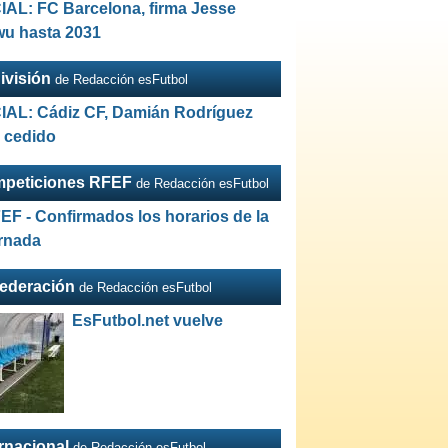
IAL: FC Barcelona, firma Jesse
wu hasta 2031
ivisión
de Redacción esFutbol
IAL: Cádiz CF, Damián Rodríguez
a cedido
peticiones RFEF
de Redacción esFutbol
EF - Confirmados los horarios de la
ornada
Federación
de Redacción esFutbol
EsFutbol.net vuelve
ernacional
de Redacción esFutbol