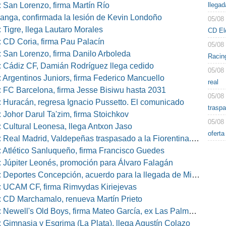
llegad
 San Lorenzo, firma Martín Río
nga, confirmada la lesión de Kevin Londoño
05/08
 Tigre, llega Lautaro Morales
CD El
 CD Coria, firma Pau Palacín
05/08
 San Lorenzo, firma Danilo Arboleda
Racin
 Cádiz CF, Damián Rodríguez llega cedido
05/08
 Argentinos Juniors, firma Federico Mancuello
real
 FC Barcelona, firma Jesse Bisiwu hasta 2031
05/08
 Huracán, regresa Ignacio Pussetto. El comunicado
traspa
 Johor Darul Ta'zim, firma Stoichkov
05/08
 Cultural Leonesa, llega Antxon Jaso
ofert
eal Madrid, Valdepeñas traspasado a la Fiorentina. El comunicado
 Atlético Sanluqueño, firma Francisco Guedes
 Júpiter Leonés, promoción para Álvaro Falagán
eportes Concepción, acuerdo para la llegada de Miguel Barbieri
 UCAM CF, firma Rimvydas Kiriejevas
 CD Marchamalo, renueva Martín Prieto
well's Old Boys, firma Mateo García, ex Las Palmas, Osasuna o Alcorcón
 Gimnasia y Esgrima (La Plata), llega Agustín Colazo