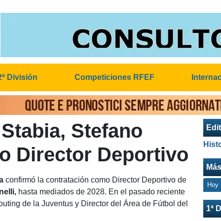
2ª División
Competiciones RFEF
Interna
Stabia, Stefano
Edit
Hist
vo Director Deportivo
Más
a
confirmó la contratación como Director Deportivo de
Hoy
elli,
hasta mediados de 2028. En el pasado reciente
outing de la Juventus y Director del Área de Fútbol del
1ª D