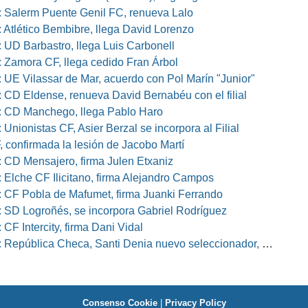
 Salerm Puente Genil FC, renueva Lalo
 Atlético Bembibre, llega David Lorenzo
 UD Barbastro, llega Luis Carbonell
 Zamora CF, llega cedido Fran Árbol
 UE Vilassar de Mar, acuerdo con Pol Marín "Junior"
 CD Eldense, renueva David Bernabéu con el filial
 CD Manchego, llega Pablo Haro
Unionistas CF, Asier Berzal se incorpora al Filial
, confirmada la lesión de Jacobo Martí
 CD Mensajero, firma Julen Etxaniz
 Elche CF Ilicitano, firma Alejandro Campos
 CF Pobla de Mafumet, firma Juanki Ferrando
 SD Logroñés, se incorpora Gabriel Rodríguez
CF Intercity, firma Dani Vidal
pública Checa, Santi Denia nuevo seleccionador, Pablo Amo su ayudante
Consenso Cookie
|
Privacy Policy