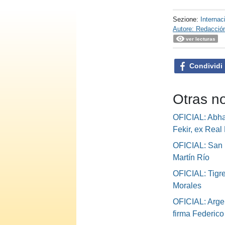
Sezione:
Internac
Autore: Redacció
ver lecturas
Condividi
Otras no
OFICIAL: Abha 
Fekir, ex Real 
OFICIAL: San 
Martín Río
OFICIAL: Tigre
Morales
OFICIAL: Argen
firma Federic