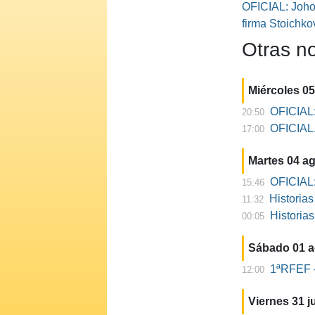
OFICIAL: Johor
firma Stoichko
Otras no
Miércoles 0
OFICIAL:
20:50
OFICIAL. 
17:00
Martes 04 a
OFICIAL:
15:46
Historia
11:32
Historia
00:05
Sábado 01 
1ªRFEF -
12:00
Viernes 31 ju