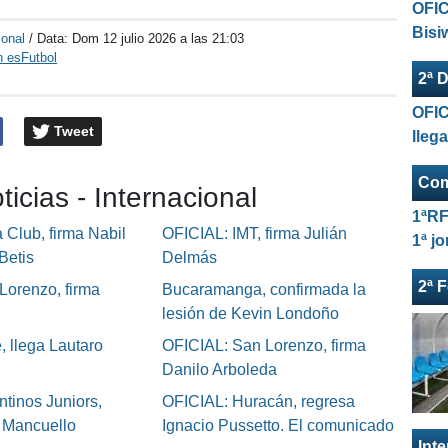
OFIC
Bisi
ional
/ Data:
Dom 12 julio 2026 a las 21:03
n esFutbol
2ª D
OFIC
Tweet
lleg
Com
ticias - Internacional
1ªRF
Club, firma Nabil
OFICIAL: IMT, firma Julián
1ª j
Betis
Delmás
2ª 
Lorenzo, firma
Bucaramanga, confirmada la
lesión de Kevin Londoño
, llega Lautaro
OFICIAL: San Lorenzo, firma
Danilo Arboleda
tinos Juniors,
OFICIAL: Huracán, regresa
o Mancuello
Ignacio Pussetto. El comunicado
Int