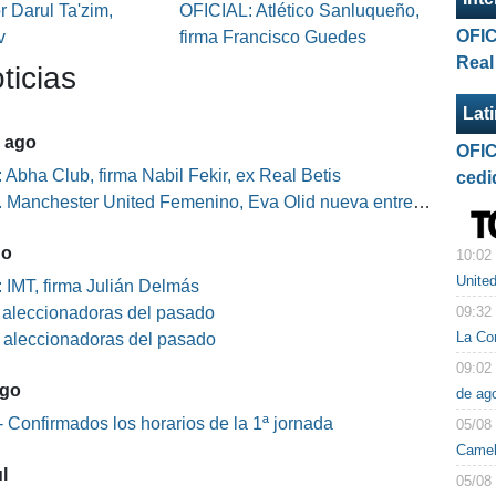
 Darul Ta'zim,
OFICIAL: Atlético Sanluqueño,
OFIC
v
firma Francisco Guedes
Real
ticias
Lat
5 ago
OFIC
 Abha Club, firma Nabil Fekir, ex Real Betis
cedi
Manchester United Femenino, Eva Olid nueva entrenadora
go
10:02
Unite
 IMT, firma Julián Delmás
09:32
s aleccionadoras del pasado
La Co
s aleccionadoras del pasado
09:02
ago
de ag
 Confirmados los horarios de la 1ª jornada
05/08
Camel
l
05/08