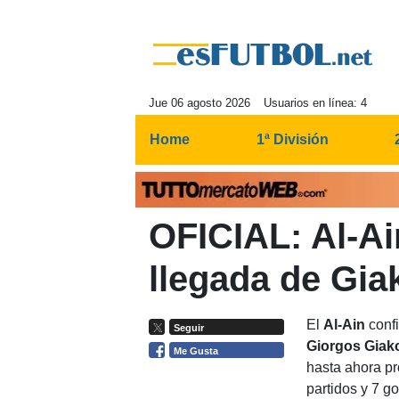
Jue 06 agosto 2026
Usuarios en línea: 4
Home
1ª División
OFICIAL: Al-Ai
llegada de Gi
El
Al-Ain
confi
Seguir
Giorgos Giak
Me Gusta
hasta ahora pr
partidos y 7 g