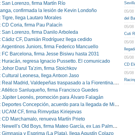
Sevil
 San Lorenzo, firma Martín Río
nga, confirmada la lesión de Kevin Londoño
05/08
 Tigre, llega Lautaro Morales
del B
 CD Coria, firma Pau Palacín
05/08
 San Lorenzo, firma Danilo Arboleda
Cuti 
 Cádiz CF, Damián Rodríguez llega cedido
05/08
 Argentinos Juniors, firma Federico Mancuello
llegad
 FC Barcelona, firma Jesse Bisiwu hasta 2031
05/08
 Huracán, regresa Ignacio Pussetto. El comunicado
CD El
 Johor Darul Ta'zim, firma Stoichkov
05/08
 Cultural Leonesa, llega Antxon Jaso
Racin
eal Madrid, Valdepeñas traspasado a la Fiorentina. El comunicado
 Atlético Sanluqueño, firma Francisco Guedes
 Júpiter Leonés, promoción para Álvaro Falagán
eportes Concepción, acuerdo para la llegada de Miguel Barbieri
 UCAM CF, firma Rimvydas Kiriejevas
 CD Marchamalo, renueva Martín Prieto
well's Old Boys, firma Mateo García, ex Las Palmas, Osasuna o Alcorcón
 Gimnasia y Esgrima (La Plata), llega Agustín Colazo