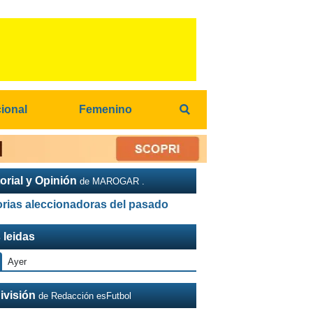
cional
Femenino
orial y Opinión
de MAROGAR .
orias aleccionadoras del pasado
 leidas
Ayer
ivisión
de Redacción esFutbol