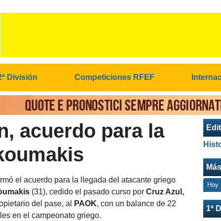
2ª División
Competiciones RFEF
Interna
n, acuerdo para la
Edit
Hist
akoumakis
Más
rmó el acuerdo para la llegada del atacante griego
Hoy
oumakis
(31), cedido el pasado curso por
Cruz Azul,
opietario del pase, al
PAOK
, con un balance de 22
1ª D
oles en el campeonato griego.