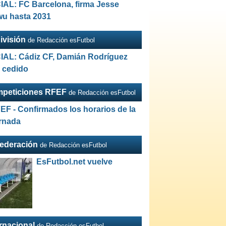
IAL: FC Barcelona, firma Jesse
wu hasta 2031
ivisión
de Redacción esFutbol
IAL: Cádiz CF, Damián Rodríguez
a cedido
peticiones RFEF
de Redacción esFutbol
EF - Confirmados los horarios de la
ornada
Federación
de Redacción esFutbol
EsFutbol.net vuelve
ernacional
de Redacción esFutbol