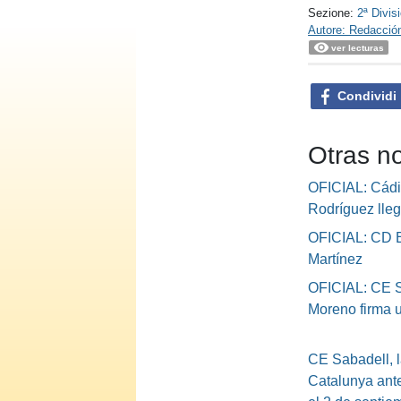
Sezione:
2ª Divis
Autore: Redacció
ver lecturas
Condividi
Otras no
OFICIAL: Cád
Rodríguez lle
OFICIAL: CD E
Martínez
OFICIAL: CE S
Moreno firma 
CE Sabadell, l
Catalunya ante