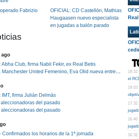
mbre
OFIC
 operado Fabrizio
OFICIAL: CD Castellón, Mathias
Real
Haugaasen nuevo especialista
en jugadas a balón parado
Lat
ticias
OFIC
cedi
5 ago
 Abha Club, firma Nabil Fekir, ex Real Betis
Manchester United Femenino, Eva Olid nueva entrenadora
18:32
el RC
go
18:03
objeti
 IMT, firma Julián Delmás
s aleccionadoras del pasado
17:32
s aleccionadoras del pasado
jugad
16:40
ago
jugado
 Confirmados los horarios de la 1ª jornada
16:32