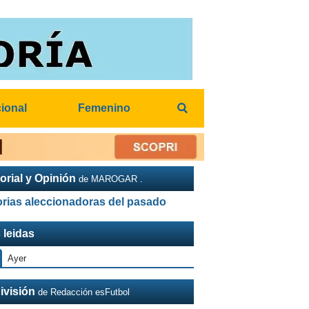
cional
Femenino
orial y Opinión
de MAROGAR .
orias aleccionadoras del pasado
 leidas
Ayer
ivisión
de Redacción esFutbol