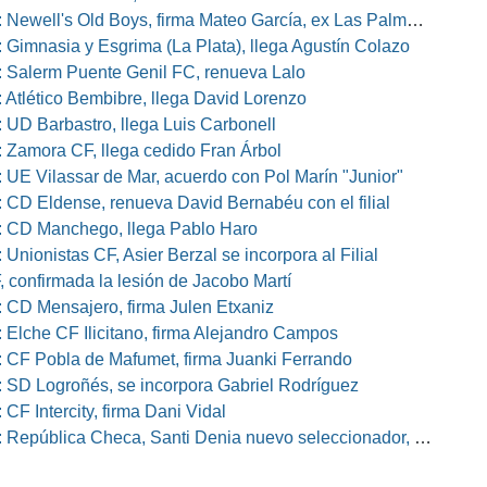
well's Old Boys, firma Mateo García, ex Las Palmas, Osasuna o Alcorcón
 Gimnasia y Esgrima (La Plata), llega Agustín Colazo
 Salerm Puente Genil FC, renueva Lalo
 Atlético Bembibre, llega David Lorenzo
 UD Barbastro, llega Luis Carbonell
 Zamora CF, llega cedido Fran Árbol
 UE Vilassar de Mar, acuerdo con Pol Marín "Junior"
 CD Eldense, renueva David Bernabéu con el filial
 CD Manchego, llega Pablo Haro
Unionistas CF, Asier Berzal se incorpora al Filial
, confirmada la lesión de Jacobo Martí
 CD Mensajero, firma Julen Etxaniz
 Elche CF Ilicitano, firma Alejandro Campos
 CF Pobla de Mafumet, firma Juanki Ferrando
 SD Logroñés, se incorpora Gabriel Rodríguez
CF Intercity, firma Dani Vidal
pública Checa, Santi Denia nuevo seleccionador, Pablo Amo su ayudante