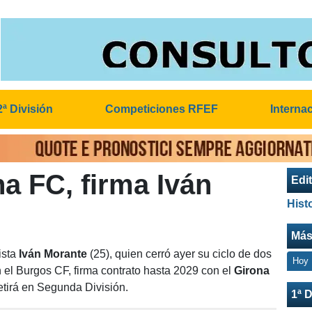
2ª División
Competiciones RFEF
Interna
a FC, firma Iván
Edit
Hist
Más
ista
Iván Morante
(25), quien cerró ayer su ciclo de dos
Hoy
el Burgos CF, firma contrato hasta 2029 con el
Girona
tirá en Segunda División.
1ª D