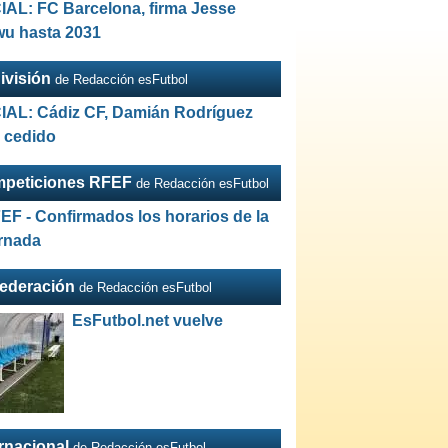
IAL: FC Barcelona, firma Jesse
wu hasta 2031
ivisión
de Redacción esFutbol
IAL: Cádiz CF, Damián Rodríguez
a cedido
peticiones RFEF
de Redacción esFutbol
EF - Confirmados los horarios de la
ornada
Federación
de Redacción esFutbol
EsFutbol.net vuelve
ernacional
de Redacción esFutbol