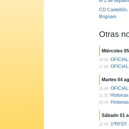
el 2 de septie
CD Castellón,
Brignani
Otras no
Miércoles 0
OFICIAL:
20:50
OFICIAL. 
17:00
Martes 04 a
OFICIAL:
15:46
Historia
11:32
Historia
00:05
Sábado 01 
1ªRFEF -
12:00