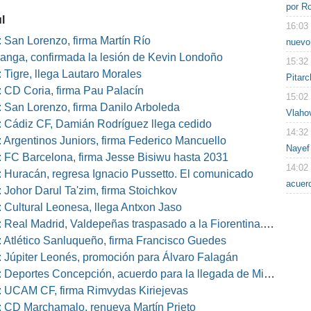
por Ro
l
16:03
 San Lorenzo, firma Martín Río
nuevo
nga, confirmada la lesión de Kevin Londoño
15:32
 Tigre, llega Lautaro Morales
Pitarc
 CD Coria, firma Pau Palacín
15:02
 San Lorenzo, firma Danilo Arboleda
Vlaho
 Cádiz CF, Damián Rodríguez llega cedido
14:32
 Argentinos Juniors, firma Federico Mancuello
Nayef
 FC Barcelona, firma Jesse Bisiwu hasta 2031
14:02
 Huracán, regresa Ignacio Pussetto. El comunicado
acuer
 Johor Darul Ta'zim, firma Stoichkov
 Cultural Leonesa, llega Antxon Jaso
eal Madrid, Valdepeñas traspasado a la Fiorentina. El comunicado
 Atlético Sanluqueño, firma Francisco Guedes
 Júpiter Leonés, promoción para Álvaro Falagán
eportes Concepción, acuerdo para la llegada de Miguel Barbieri
 UCAM CF, firma Rimvydas Kiriejevas
 CD Marchamalo, renueva Martín Prieto