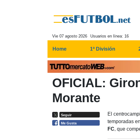
Vie 07 agosto 2026
Usuarios en línea: 16
Home
1ª División
OFICIAL: Giron
Morante
El centrocamp
Seguir
temporadas en 
Me Gusta
FC
, que compe