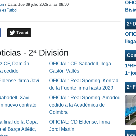
OFIC
ión
/ Data:
Jue 09 julio 2026 a las 09:30
Bisi
n esFutbol
2ª D
Tweet
OFIC
lleg
ticias - 2ª División
Com
iz CF, Damián
OFICIAL: CE Sabadell, llega
1ªRF
ga cedido
Gastón Vallés
1ª j
ldense, firma Javi
OFICIAL: Real Sporting, Konrad
2ª 
de la Fuente firma hasta 2029
abadell, Xavi
OFICIAL: Real Sporting, Amadou
un nuevo contrato
cedido a la Académica de
Coimbra
a final de la Copa
OFICIAL: CD Eldense, firma
 el Barça Atlètic,
Jordi Martín
Int