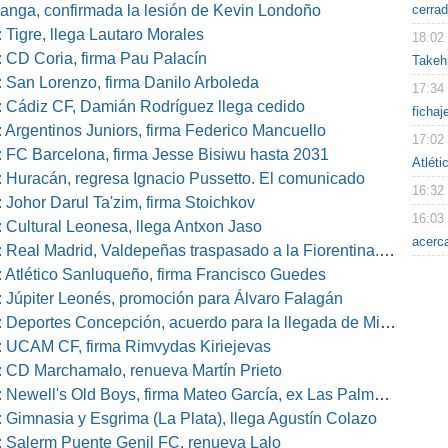
cerra
nga, confirmada la lesión de Kevin Londoño
 Tigre, llega Lautaro Morales
18:02
 CD Coria, firma Pau Palacín
Takeh
 San Lorenzo, firma Danilo Arboleda
17:34
 Cádiz CF, Damián Rodríguez llega cedido
fichaj
 Argentinos Juniors, firma Federico Mancuello
17:02
 FC Barcelona, firma Jesse Bisiwu hasta 2031
Atléti
 Huracán, regresa Ignacio Pussetto. El comunicado
16:32
 Johor Darul Ta'zim, firma Stoichkov
16:03
 Cultural Leonesa, llega Antxon Jaso
acerca
eal Madrid, Valdepeñas traspasado a la Fiorentina. El comunicado
 Atlético Sanluqueño, firma Francisco Guedes
 Júpiter Leonés, promoción para Álvaro Falagán
eportes Concepción, acuerdo para la llegada de Miguel Barbieri
 UCAM CF, firma Rimvydas Kiriejevas
 CD Marchamalo, renueva Martín Prieto
well's Old Boys, firma Mateo García, ex Las Palmas, Osasuna o Alcorcón
 Gimnasia y Esgrima (La Plata), llega Agustín Colazo
 Salerm Puente Genil FC, renueva Lalo