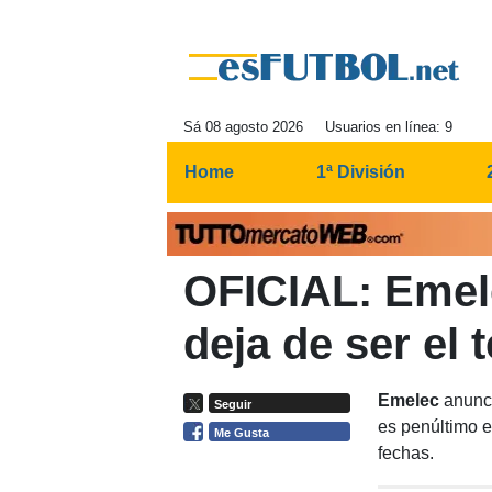
Sá 08 agosto 2026
Usuarios en línea: 9
Home
1ª División
OFICIAL: Emel
deja de ser el 
Emelec
anunci
Seguir
es penúltimo 
Me Gusta
fechas.