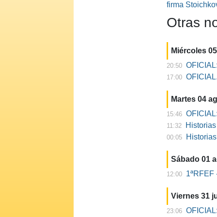
firma Stoichko
Otras no
Miércoles 0
OFICIAL:
20:50
OFICIAL. 
17:00
Martes 04 a
OFICIAL:
15:46
Historia
11:32
Historia
00:05
Sábado 01 
1ªRFEF -
12:00
Viernes 31 ju
OFICIAL:
23:06