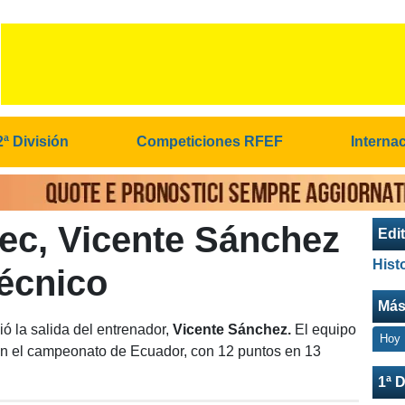
2ª División
Competiciones RFEF
Interna
ec, Vicente Sánchez
Edit
Hist
técnico
Más
ó la salida del entrenador,
Vicente Sánchez.
El equipo
Hoy
en el campeonato de Ecuador, con 12 puntos en 13
1ª D