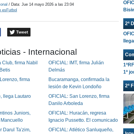
OFIC
ional
/ Data:
Jue 14 mayo 2026 a las 23:04
Bisi
n esFutbol
2ª D
Tweet
OFIC
lleg
ticias - Internacional
Com
Club, firma Nabil
OFICIAL: IMT, firma Julián
1ªRF
Betis
Delmás
1ª j
Lorenzo, firma
Bucaramanga, confirmada la
2ª 
lesión de Kevin Londoño
, llega Lautaro
OFICIAL: San Lorenzo, firma
Danilo Arboleda
tinos Juniors,
OFICIAL: Huracán, regresa
o Mancuello
Ignacio Pussetto. El comunicado
 Darul Ta'zim,
OFICIAL: Atlético Sanluqueño,
Int