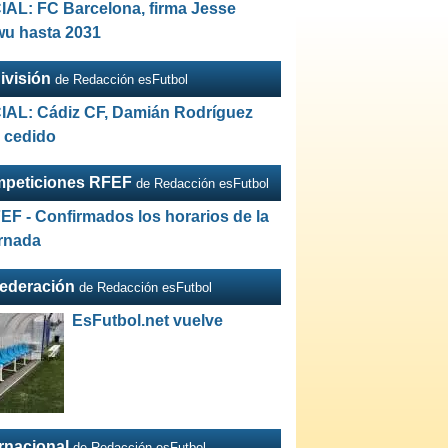
IAL: FC Barcelona, firma Jesse
wu hasta 2031
ivisión
de Redacción esFutbol
IAL: Cádiz CF, Damián Rodríguez
a cedido
peticiones RFEF
de Redacción esFutbol
EF - Confirmados los horarios de la
ornada
Federación
de Redacción esFutbol
EsFutbol.net vuelve
ernacional
de Redacción esFutbol