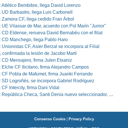
 Atlético Bembibre, llega David Lorenzo
 UD Barbastro, llega Luis Carbonell
 Zamora CF, llega cedido Fran Árbol
 UE Vilassar de Mar, acuerdo con Pol Marín "Junior"
 CD Eldense, renueva David Bernabéu con el filial
 CD Manchego, llega Pablo Haro
Unionistas CF, Asier Berzal se incorpora al Filial
, confirmada la lesión de Jacobo Martí
 CD Mensajero, firma Julen Etxaniz
 Elche CF Ilicitano, firma Alejandro Campos
 CF Pobla de Mafumet, firma Juanki Ferrando
 SD Logroñés, se incorpora Gabriel Rodríguez
CF Intercity, firma Dani Vidal
pública Checa, Santi Denia nuevo seleccionador, Pablo Amo su ayudante
Consenso Cookie
|
Privacy Policy