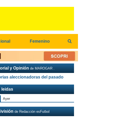
cional
Femenino
orial y Opinión
de MAROGAR .
orias aleccionadoras del pasado
 leidas
Ayer
ivisión
de Redacción esFutbol