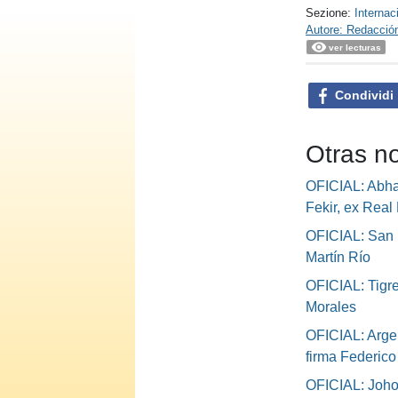
Sezione:
Internac
Autore: Redacció
ver lecturas
Condividi
Otras no
OFICIAL: Abha 
Fekir, ex Real 
OFICIAL: San 
Martín Río
OFICIAL: Tigre
Morales
OFICIAL: Argen
firma Federic
OFICIAL: Johor