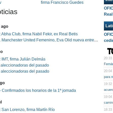
v
firma Francisco Guedes
OFIC
ticias
Real
Lat
5 ago
 Abha Club, firma Nabil Fekir, ex Real Betis
OFIC
Manchester United Femenino, Eva Olid nueva entrenadora
cedi
go
20:33
 IMT, firma Julián Delmás
Fernán
s aleccionadoras del pasado
20:04
s aleccionadoras del pasado
para r
ago
19:32
acuer
 Confirmados los horarios de la 1ª jornada
19:04
l
camin
 San Lorenzo, firma Martín Río
18:33