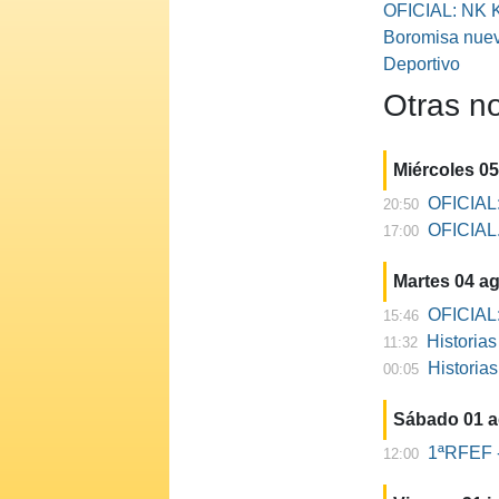
OFICIAL: NK K
Boromisa nuev
Deportivo
Otras no
Miércoles 0
OFICIAL:
20:50
OFICIAL. 
17:00
Martes 04 a
OFICIAL:
15:46
Historia
11:32
Historia
00:05
Sábado 01 
1ªRFEF -
12:00