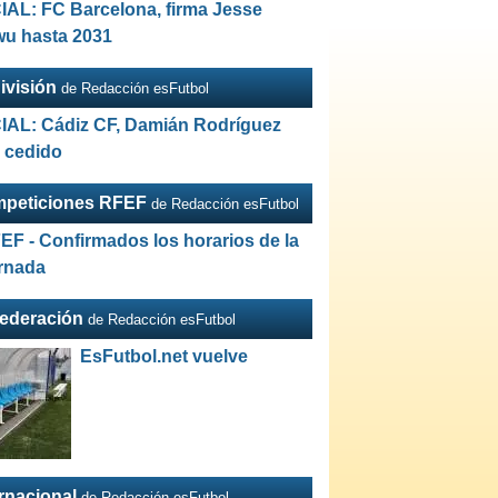
IAL: FC Barcelona, firma Jesse
wu hasta 2031
ivisión
de Redacción esFutbol
IAL: Cádiz CF, Damián Rodríguez
a cedido
peticiones RFEF
de Redacción esFutbol
EF - Confirmados los horarios de la
ornada
Federación
de Redacción esFutbol
EsFutbol.net vuelve
ernacional
de Redacción esFutbol