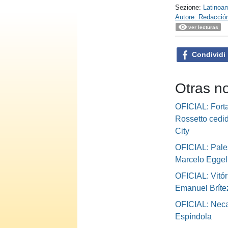
Sezione:
Latinoa
Autore: Redacció
ver lecturas
Condividi
Otras no
OFICIAL: Fort
Rossetto cedi
City
OFICIAL: Pales
Marcelo Eggel
OFICIAL: Vitór
Emanuel Bríte
OFICIAL: Neca
Espíndola