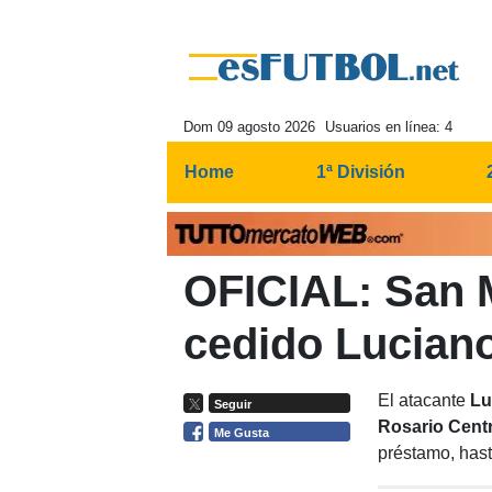
Dom 09 agosto 2026
Usuarios en línea: 4
Home
1ª División
OFICIAL: San M
cedido Luciano
El atacante
Lu
Seguir
Rosario Cent
Me Gusta
préstamo, hast