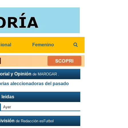
cional
Femenino
orial y Opinión
de MAROGAR .
orias aleccionadoras del pasado
 leidas
Ayer
ivisión
de Redacción esFutbol