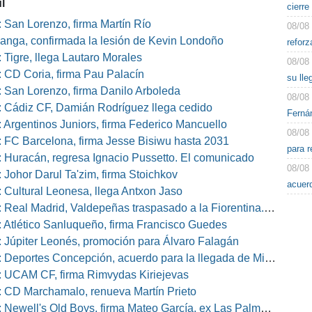
l
cierre
 San Lorenzo, firma Martín Río
08/08
nga, confirmada la lesión de Kevin Londoño
reforz
 Tigre, llega Lautaro Morales
08/08
 CD Coria, firma Pau Palacín
su lle
 San Lorenzo, firma Danilo Arboleda
08/08
 Cádiz CF, Damián Rodríguez llega cedido
Fernán
 Argentinos Juniors, firma Federico Mancuello
08/08
 FC Barcelona, firma Jesse Bisiwu hasta 2031
para r
 Huracán, regresa Ignacio Pussetto. El comunicado
08/08
 Johor Darul Ta'zim, firma Stoichkov
acuer
 Cultural Leonesa, llega Antxon Jaso
eal Madrid, Valdepeñas traspasado a la Fiorentina. El comunicado
 Atlético Sanluqueño, firma Francisco Guedes
 Júpiter Leonés, promoción para Álvaro Falagán
eportes Concepción, acuerdo para la llegada de Miguel Barbieri
 UCAM CF, firma Rimvydas Kiriejevas
 CD Marchamalo, renueva Martín Prieto
well's Old Boys, firma Mateo García, ex Las Palmas, Osasuna o Alcorcón