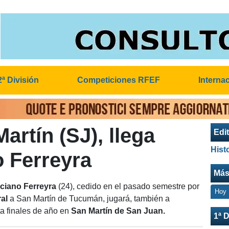
2ª División
Competiciones RFEF
Interna
artín (SJ), llega
Edit
Hist
 Ferreyra
Más
ciano Ferreyra
(24), cedido en el pasado semestre por
Hoy
ral
a San Martín de Tucumán, jugará, también a
a finales de año en
San Martín de San Juan.
1ª D