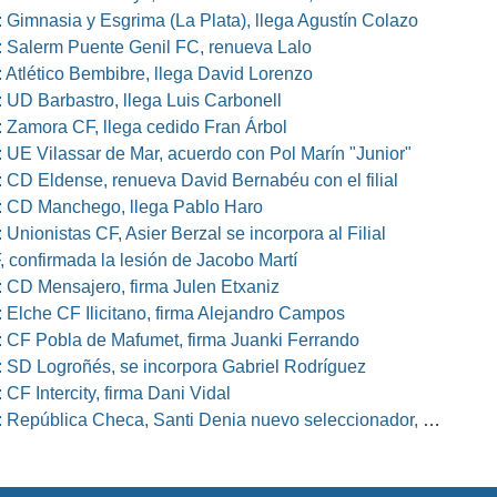
 Gimnasia y Esgrima (La Plata), llega Agustín Colazo
 Salerm Puente Genil FC, renueva Lalo
 Atlético Bembibre, llega David Lorenzo
 UD Barbastro, llega Luis Carbonell
 Zamora CF, llega cedido Fran Árbol
 UE Vilassar de Mar, acuerdo con Pol Marín "Junior"
 CD Eldense, renueva David Bernabéu con el filial
 CD Manchego, llega Pablo Haro
Unionistas CF, Asier Berzal se incorpora al Filial
, confirmada la lesión de Jacobo Martí
 CD Mensajero, firma Julen Etxaniz
 Elche CF Ilicitano, firma Alejandro Campos
 CF Pobla de Mafumet, firma Juanki Ferrando
 SD Logroñés, se incorpora Gabriel Rodríguez
CF Intercity, firma Dani Vidal
pública Checa, Santi Denia nuevo seleccionador, Pablo Amo su ayudante