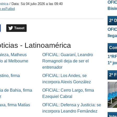
OFIC
mérica
/ Data:
Sá 04 julio 2026 a las 09:40
Bisi
n esFutbol
2ª D
Tweet
OFIC
lleg
ticias - Latinoamérica
Com
aleza, Matheus
OFICIAL: Guaraní, Leandro
1ªRF
do al Melbourne
Romagnoli deja de ser el
1ª j
entrenador
2ª 
tino, firma
OFICIAL: Los Andes, se
incorpora Alexis González
ia de Bahia, firma
OFICIAL: Cerro Largo, firma
z
Ezequiel Cabral
xa, firma Matías
OFICIAL: Defensa y Justicia: se
incorpora Leandro Fernández
Int