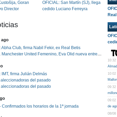
ustošija, Goran
OFICIAL: San Martín (SJ), llega
OFIC
o Director
cedido Luciano Ferreyra
Real
ticias
Lat
OFIC
5 ago
cedi
 Abha Club, firma Nabil Fekir, ex Real Betis
Manchester United Femenino, Eva Olid nueva entrenadora
10:32
go
Alma
10:02
 IMT, firma Julián Delmás
Mallo
s aleccionadoras del pasado
s aleccionadoras del pasado
09:32
millo
ago
09:02
 Confirmados los horarios de la 1ª jornada
de ag
08/08