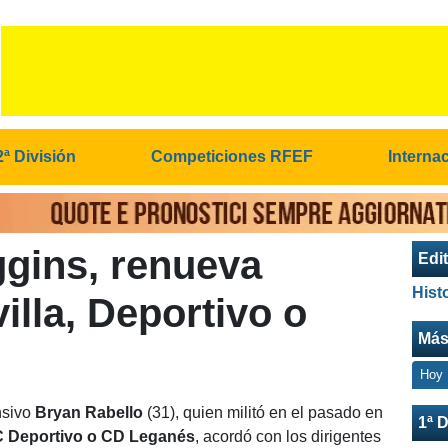
2ª División
Competiciones RFEF
Interna
ggins, renueva
Edit
Hist
illa, Deportivo o
Más
Hoy
nsivo
Bryan Rabello
(31), quien militó en el pasado en
1ª D
RC Deportivo o CD Leganés
, acordó con los dirigentes