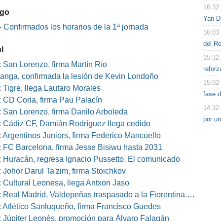
16:32
ago
Yan D
 Confirmados los horarios de la 1ª jornada
16:03
del R
l
15:32
 San Lorenzo, firma Martín Río
reforz
nga, confirmada la lesión de Kevin Londoño
15:02
 Tigre, llega Lautaro Morales
fase d
 CD Coria, firma Pau Palacín
14:32
 San Lorenzo, firma Danilo Arboleda
por u
 Cádiz CF, Damián Rodríguez llega cedido
 Argentinos Juniors, firma Federico Mancuello
 FC Barcelona, firma Jesse Bisiwu hasta 2031
 Huracán, regresa Ignacio Pussetto. El comunicado
 Johor Darul Ta'zim, firma Stoichkov
 Cultural Leonesa, llega Antxon Jaso
eal Madrid, Valdepeñas traspasado a la Fiorentina. El comunicado
 Atlético Sanluqueño, firma Francisco Guedes
 Júpiter Leonés, promoción para Álvaro Falagán