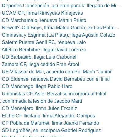
eportes Concepción, acuerdo para la llegada de Miguel Barbieri
 UCAM CF, firma Rimvydas Kiriejevas
 CD Marchamalo, renueva Martín Prieto
well's Old Boys, firma Mateo García, ex Las Palmas, Osasuna o Alcorcón
 Gimnasia y Esgrima (La Plata), llega Agustín Colazo
 Salerm Puente Genil FC, renueva Lalo
 Atlético Bembibre, llega David Lorenzo
 UD Barbastro, llega Luis Carbonell
 Zamora CF, llega cedido Fran Árbol
 UE Vilassar de Mar, acuerdo con Pol Marín "Junior"
 CD Eldense, renueva David Bernabéu con el filial
 CD Manchego, llega Pablo Haro
Unionistas CF, Asier Berzal se incorpora al Filial
, confirmada la lesión de Jacobo Martí
 CD Mensajero, firma Julen Etxaniz
 Elche CF Ilicitano, firma Alejandro Campos
 CF Pobla de Mafumet, firma Juanki Ferrando
 SD Logroñés, se incorpora Gabriel Rodríguez