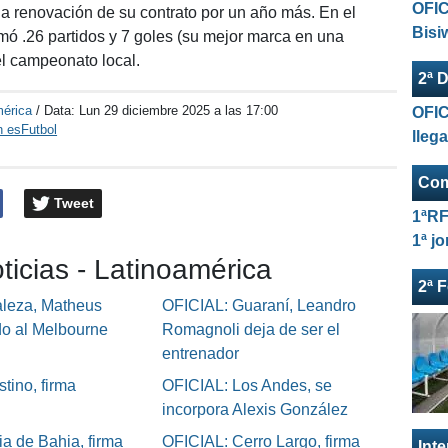
OFIC
la renovación de su contrato por un año más. En el
Bisi
ó .26 partidos y 7 goles (su mejor marca en una
l campeonato local.
2ª D
mérica
/ Data:
Lun 29 diciembre 2025 a las 17:00
OFIC
n esFutbol
lleg
Com
Tweet
1ªRF
1ª j
ticias - Latinoamérica
2ª 
aleza, Matheus
OFICIAL: Guaraní, Leandro
do al Melbourne
Romagnoli deja de ser el
entrenador
tino, firma
OFICIAL: Los Andes, se
incorpora Alexis González
ia de Bahia, firma
OFICIAL: Cerro Largo, firma
Int