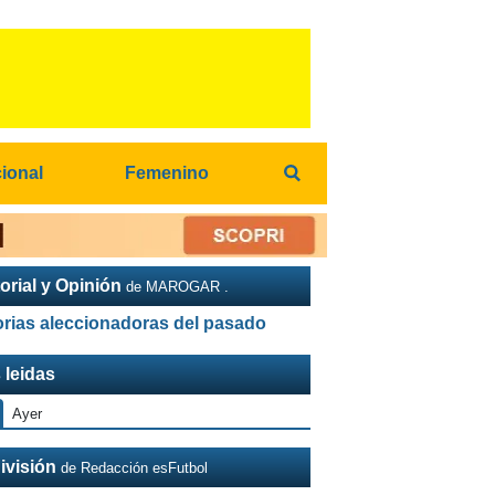
cional
Femenino
orial y Opinión
de MAROGAR .
orias aleccionadoras del pasado
 leidas
Ayer
ivisión
de Redacción esFutbol