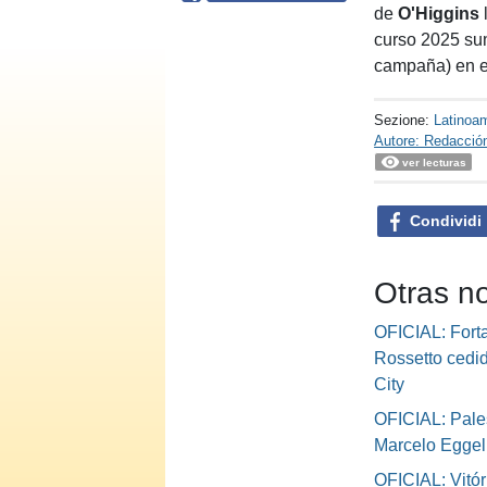
de
O'Higgins
curso 2025 sum
campaña) en e
Sezione:
Latinoa
Autore: Redacció
ver lecturas
Condividi
Otras no
OFICIAL: Fort
Rossetto cedi
City
OFICIAL: Pales
Marcelo Eggel
OFICIAL: Vitór