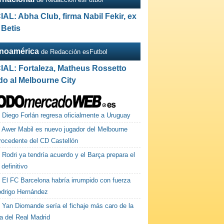
IAL: Abha Club, firma Nabil Fekir, ex
 Betis
inoamérica
de Redacción esFutbol
IAL: Fortaleza, Matheus Rossetto
do al Melbourne City
Diego Forlán regresa oficialmente a Uruguay
Awer Mabil es nuevo jugador del Melbourne
procedente del CD Castellón
Rodri ya tendría acuerdo y el Barça prepara el
 definitivo
El FC Barcelona habría irrumpido con fuerza
odrigo Hernández
Yan Diomande sería el fichaje más caro de la
ia del Real Madrid