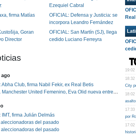
z
Ezequiel Cabral
OFIC
xa, firma Matías
OFICIAL: Defensa y Justicia: se
Real
incorpora Leandro Fernández
Lat
ustošija, Goran
OFICIAL: San Martín (SJ), llega
o Director
cedido Luciano Ferreyra
OFIC
cedi
ticias
19:02
5 ago
18:32
 Abha Club, firma Nabil Fekir, ex Real Betis
City 
Manchester United Femenino, Eva Olid nueva entrenadora
18:02
asalto
go
17:33
 IMT, firma Julián Delmás
por R
s aleccionadoras del pasado
17:02
s aleccionadoras del pasado
histor