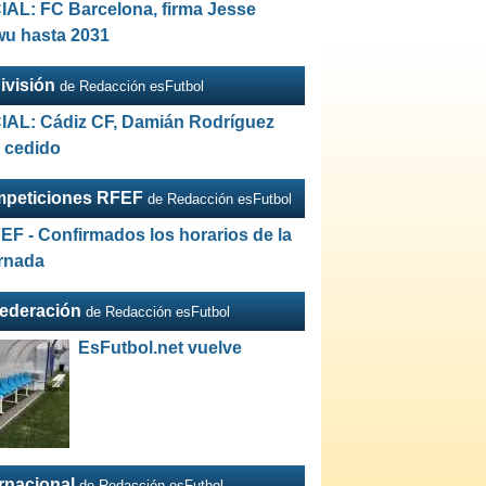
IAL: FC Barcelona, firma Jesse
wu hasta 2031
ivisión
de Redacción esFutbol
IAL: Cádiz CF, Damián Rodríguez
a cedido
peticiones RFEF
de Redacción esFutbol
EF - Confirmados los horarios de la
ornada
Federación
de Redacción esFutbol
EsFutbol.net vuelve
ernacional
de Redacción esFutbol