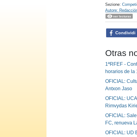
Sezione:
Competi
Autore: Redacció
ver lecturas
Condividi
Otras n
1ªRFEF - Conf
horarios de la
OFICIAL: Cultu
Antxon Jaso
OFICIAL: UCA
Rimvydas Kiri
OFICIAL: Sale
FC, renueva L
OFICIAL: UD B