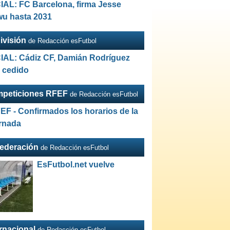
IAL: FC Barcelona, firma Jesse
wu hasta 2031
ivisión
de Redacción esFutbol
IAL: Cádiz CF, Damián Rodríguez
a cedido
peticiones RFEF
de Redacción esFutbol
EF - Confirmados los horarios de la
ornada
Federación
de Redacción esFutbol
EsFutbol.net vuelve
ernacional
de Redacción esFutbol