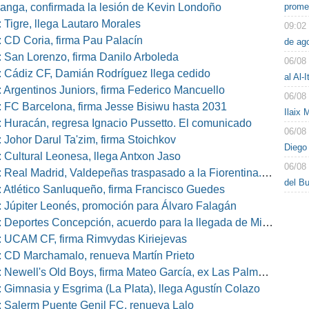
prome
nga, confirmada la lesión de Kevin Londoño
 Tigre, llega Lautaro Morales
09:02
 CD Coria, firma Pau Palacín
de ag
 San Lorenzo, firma Danilo Arboleda
06/08
 Cádiz CF, Damián Rodríguez llega cedido
al Al-I
 Argentinos Juniors, firma Federico Mancuello
06/08
 FC Barcelona, firma Jesse Bisiwu hasta 2031
Ilaix 
 Huracán, regresa Ignacio Pussetto. El comunicado
06/08
 Johor Darul Ta'zim, firma Stoichkov
Diego 
 Cultural Leonesa, llega Antxon Jaso
06/08
eal Madrid, Valdepeñas traspasado a la Fiorentina. El comunicado
del B
 Atlético Sanluqueño, firma Francisco Guedes
 Júpiter Leonés, promoción para Álvaro Falagán
eportes Concepción, acuerdo para la llegada de Miguel Barbieri
 UCAM CF, firma Rimvydas Kiriejevas
 CD Marchamalo, renueva Martín Prieto
well's Old Boys, firma Mateo García, ex Las Palmas, Osasuna o Alcorcón
 Gimnasia y Esgrima (La Plata), llega Agustín Colazo
 Salerm Puente Genil FC, renueva Lalo