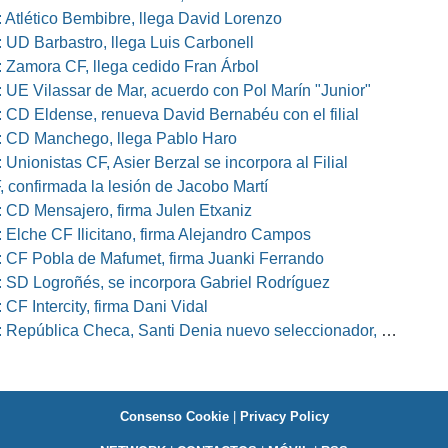
 Atlético Bembibre, llega David Lorenzo
 UD Barbastro, llega Luis Carbonell
 Zamora CF, llega cedido Fran Árbol
 UE Vilassar de Mar, acuerdo con Pol Marín "Junior"
 CD Eldense, renueva David Bernabéu con el filial
 CD Manchego, llega Pablo Haro
Unionistas CF, Asier Berzal se incorpora al Filial
, confirmada la lesión de Jacobo Martí
 CD Mensajero, firma Julen Etxaniz
 Elche CF Ilicitano, firma Alejandro Campos
 CF Pobla de Mafumet, firma Juanki Ferrando
 SD Logroñés, se incorpora Gabriel Rodríguez
CF Intercity, firma Dani Vidal
pública Checa, Santi Denia nuevo seleccionador, Pablo Amo su ayudante
Consenso Cookie
|
Privacy Policy