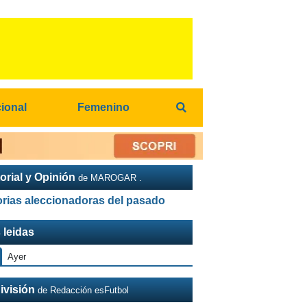
cional
Femenino
orial y Opinión
de MAROGAR .
orias aleccionadoras del pasado
 leidas
Ayer
ivisión
de Redacción esFutbol