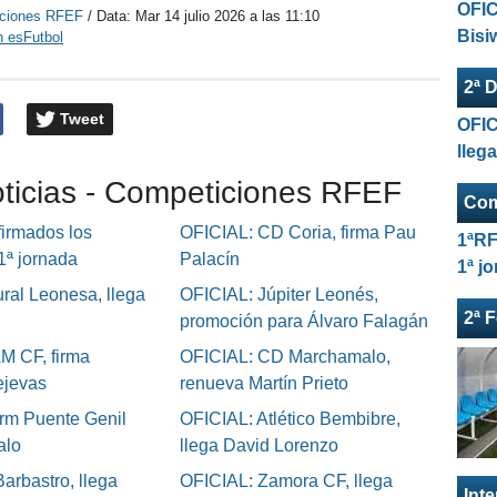
OFIC
ciones RFEF
/ Data:
Mar 14 julio 2026 a las 11:10
Bisi
n esFutbol
2ª D
Tweet
OFIC
lleg
oticias - Competiciones RFEF
Com
irmados los
OFICIAL: CD Coria, firma Pau
1ªRF
 1ª jornada
Palacín
1ª j
ral Leonesa, llega
OFICIAL: Júpiter Leonés,
2ª 
promoción para Álvaro Falagán
M CF, firma
OFICIAL: CD Marchamalo,
ejevas
renueva Martín Prieto
rm Puente Genil
OFICIAL: Atlético Bembibre,
alo
llega David Lorenzo
arbastro, llega
OFICIAL: Zamora CF, llega
Int