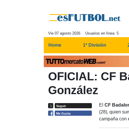
Vie 07 agosto 2026
Usuarios en línea: 5
Home
1ª División
OFICIAL: CF B
González
El
CF Badalo
Seguir
(28), quien su
Me Gusta
campaña con 