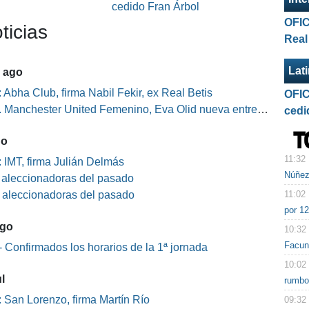
l
cedido Fran Árbol
OFIC
ticias
Real
Lat
5 ago
 Abha Club, firma Nabil Fekir, ex Real Betis
OFIC
Manchester United Femenino, Eva Olid nueva entrenadora
cedi
go
11:32
 IMT, firma Julián Delmás
Núñez
s aleccionadoras del pasado
11:02
s aleccionadoras del pasado
por 12
ago
10:32
Facun
 Confirmados los horarios de la 1ª jornada
10:02
l
rumbo
 San Lorenzo, firma Martín Río
09:32