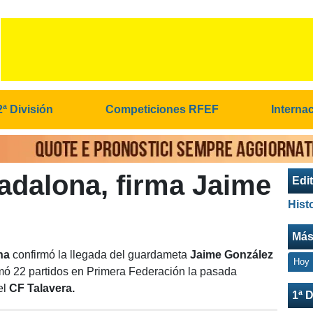
2ª División
Competiciones RFEF
Interna
adalona, firma Jaime
Edit
Hist
Más
na
confirmó la llegada del guardameta
Jaime González
Hoy
mó 22 partidos en Primera Federación la pasada
el
CF Talavera.
1ª D