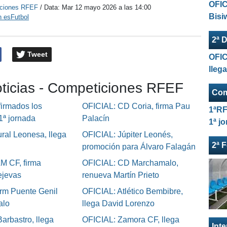
OFIC
ciones RFEF
/ Data:
Mar 12 mayo 2026 a las 14:00
Bisi
n esFutbol
2ª D
Tweet
OFIC
lleg
oticias - Competiciones RFEF
Com
irmados los
OFICIAL: CD Coria, firma Pau
1ªRF
 1ª jornada
Palacín
1ª j
ral Leonesa, llega
OFICIAL: Júpiter Leonés,
2ª 
promoción para Álvaro Falagán
M CF, firma
OFICIAL: CD Marchamalo,
ejevas
renueva Martín Prieto
rm Puente Genil
OFICIAL: Atlético Bembibre,
alo
llega David Lorenzo
arbastro, llega
OFICIAL: Zamora CF, llega
Int