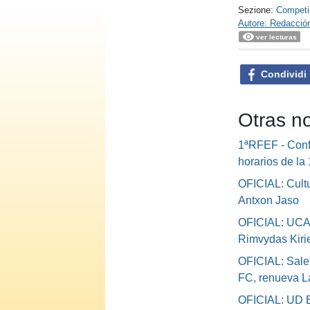
Sezione:
Competi
Autore: Redacció
ver lecturas
Condividi
Otras n
1ªRFEF - Conf
horarios de la
OFICIAL: Cultu
Antxon Jaso
OFICIAL: UCA
Rimvydas Kiri
OFICIAL: Sale
FC, renueva L
OFICIAL: UD B