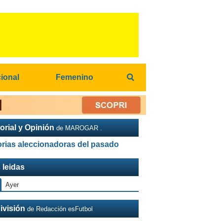
cional
Femenino
orial y Opinión
de MAROGAR .
orias aleccionadoras del pasado
 leidas
Ayer
ivisión
de Redacción esFutbol