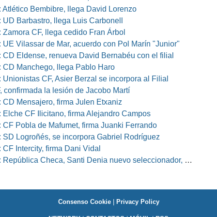
 Atlético Bembibre, llega David Lorenzo
 UD Barbastro, llega Luis Carbonell
 Zamora CF, llega cedido Fran Árbol
 UE Vilassar de Mar, acuerdo con Pol Marín "Junior"
 CD Eldense, renueva David Bernabéu con el filial
 CD Manchego, llega Pablo Haro
Unionistas CF, Asier Berzal se incorpora al Filial
, confirmada la lesión de Jacobo Martí
 CD Mensajero, firma Julen Etxaniz
 Elche CF Ilicitano, firma Alejandro Campos
 CF Pobla de Mafumet, firma Juanki Ferrando
 SD Logroñés, se incorpora Gabriel Rodríguez
CF Intercity, firma Dani Vidal
pública Checa, Santi Denia nuevo seleccionador, Pablo Amo su ayudante
Consenso Cookie
|
Privacy Policy