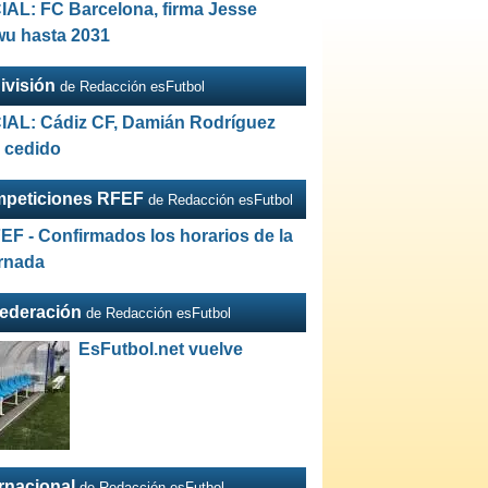
IAL: FC Barcelona, firma Jesse
wu hasta 2031
ivisión
de Redacción esFutbol
IAL: Cádiz CF, Damián Rodríguez
a cedido
peticiones RFEF
de Redacción esFutbol
EF - Confirmados los horarios de la
ornada
Federación
de Redacción esFutbol
EsFutbol.net vuelve
ernacional
de Redacción esFutbol