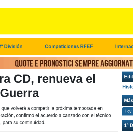
2ª División
Competiciones RFEF
Interna
ra CD, renueva el
Edit
Hist
 Guerra
Más
, que volverá a competir la próxima temporada en
Hoy
ación, confirmó el acuerdo alcanzado con el técnico
a
, para su continuidad.
1ª D