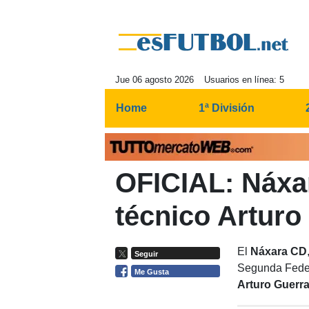
Jue 06 agosto 2026
Usuarios en línea: 5
Home
1ª División
OFICIAL: Náxa
técnico Arturo
El
Náxara CD
Seguir
Segunda Feder
Me Gusta
Arturo Guerr