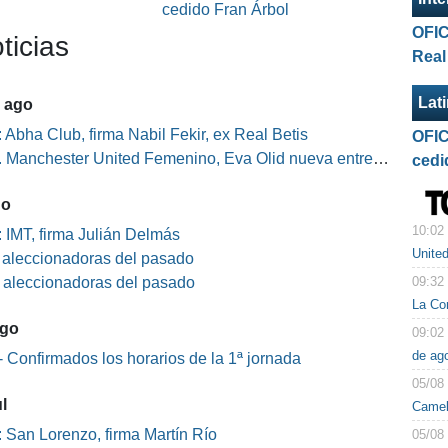
l
cedido Fran Árbol
OFIC
ticias
Real
Lat
5 ago
 Abha Club, firma Nabil Fekir, ex Real Betis
OFIC
Manchester United Femenino, Eva Olid nueva entrenadora
cedi
go
10:02
 IMT, firma Julián Delmás
Unite
s aleccionadoras del pasado
09:32
s aleccionadoras del pasado
La Co
ago
09:02
de ag
 Confirmados los horarios de la 1ª jornada
05/08
l
Camel
 San Lorenzo, firma Martín Río
05/08