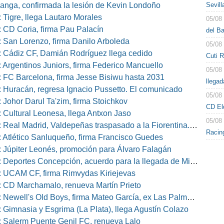
Sevil
nga, confirmada la lesión de Kevin Londoño
 Tigre, llega Lautaro Morales
05/08
 CD Coria, firma Pau Palacín
del B
 San Lorenzo, firma Danilo Arboleda
05/08
 Cádiz CF, Damián Rodríguez llega cedido
Cuti 
 Argentinos Juniors, firma Federico Mancuello
05/08
 FC Barcelona, firma Jesse Bisiwu hasta 2031
llegad
 Huracán, regresa Ignacio Pussetto. El comunicado
05/08
 Johor Darul Ta'zim, firma Stoichkov
CD El
 Cultural Leonesa, llega Antxon Jaso
05/08
eal Madrid, Valdepeñas traspasado a la Fiorentina. El comunicado
Racin
 Atlético Sanluqueño, firma Francisco Guedes
 Júpiter Leonés, promoción para Álvaro Falagán
eportes Concepción, acuerdo para la llegada de Miguel Barbieri
 UCAM CF, firma Rimvydas Kiriejevas
 CD Marchamalo, renueva Martín Prieto
well's Old Boys, firma Mateo García, ex Las Palmas, Osasuna o Alcorcón
 Gimnasia y Esgrima (La Plata), llega Agustín Colazo
 Salerm Puente Genil FC, renueva Lalo