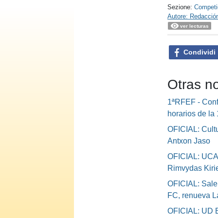
Sezione:
Competi
Autore: Redacció
ver lecturas
Condividi
Otras n
1ªRFEF - Conf
horarios de la
OFICIAL: Cultu
Antxon Jaso
OFICIAL: UCA
Rimvydas Kiri
OFICIAL: Sale
FC, renueva L
OFICIAL: UD B