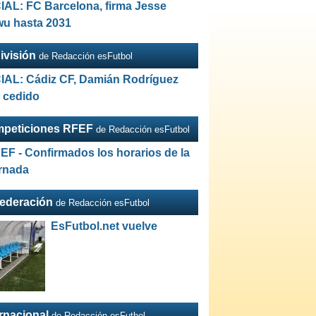
IAL: FC Barcelona, firma Jesse
wu hasta 2031
ivisión
de Redacción esFutbol
IAL: Cádiz CF, Damián Rodríguez
a cedido
peticiones RFEF
de Redacción esFutbol
EF - Confirmados los horarios de la
ornada
Federación
de Redacción esFutbol
EsFutbol.net vuelve
ernacional
de Redacción esFutbol