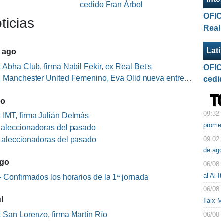
l
cedido Fran Árbol
OFIC
ticias
Real
Lat
5 ago
 Abha Club, firma Nabil Fekir, ex Real Betis
OFIC
Manchester United Femenino, Eva Olid nueva entrenadora
cedi
go
09:32
 IMT, firma Julián Delmás
prome
s aleccionadoras del pasado
09:02
s aleccionadoras del pasado
de ag
ago
06/08
al Al-I
 Confirmados los horarios de la 1ª jornada
06/08
l
Ilaix 
 San Lorenzo, firma Martín Río
06/08