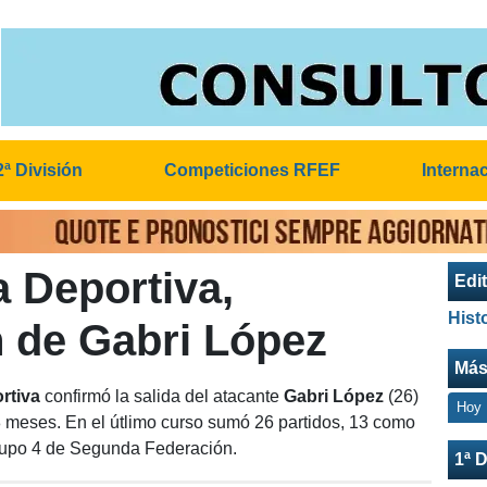
2ª División
Competiciones RFEF
Interna
 Deportiva,
Edit
Hist
 de Gabri López
Más
rtiva
confirmó la salida del atacante
Gabri López
(26)
Hoy
 meses. En el útlimo curso sumó 26 partidos, 13 como
 Grupo 4 de Segunda Federación.
1ª D