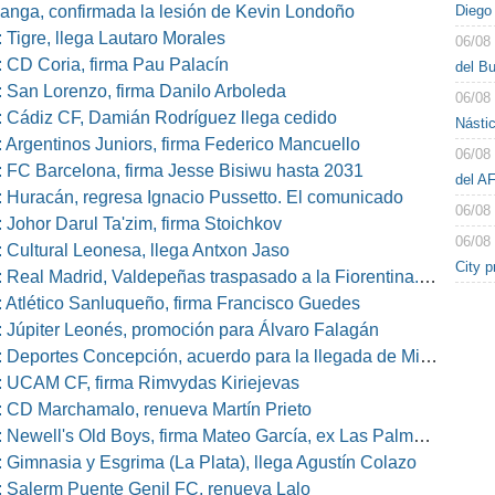
Diego 
nga, confirmada la lesión de Kevin Londoño
 Tigre, llega Lautaro Morales
06/08
 CD Coria, firma Pau Palacín
del B
 San Lorenzo, firma Danilo Arboleda
06/08
 Cádiz CF, Damián Rodríguez llega cedido
Násti
 Argentinos Juniors, firma Federico Mancuello
06/08
 FC Barcelona, firma Jesse Bisiwu hasta 2031
del A
 Huracán, regresa Ignacio Pussetto. El comunicado
06/08
 Johor Darul Ta'zim, firma Stoichkov
06/08
 Cultural Leonesa, llega Antxon Jaso
City 
eal Madrid, Valdepeñas traspasado a la Fiorentina. El comunicado
 Atlético Sanluqueño, firma Francisco Guedes
 Júpiter Leonés, promoción para Álvaro Falagán
eportes Concepción, acuerdo para la llegada de Miguel Barbieri
 UCAM CF, firma Rimvydas Kiriejevas
 CD Marchamalo, renueva Martín Prieto
well's Old Boys, firma Mateo García, ex Las Palmas, Osasuna o Alcorcón
 Gimnasia y Esgrima (La Plata), llega Agustín Colazo
 Salerm Puente Genil FC, renueva Lalo