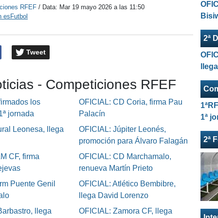
OFIC
ciones RFEF
/ Data:
Mar 19 mayo 2026 a las 11:50
Bisi
n esFutbol
2ª D
Tweet
OFIC
lleg
oticias - Competiciones RFEF
Com
irmados los
OFICIAL: CD Coria, firma Pau
1ªRF
 1ª jornada
Palacín
1ª j
ral Leonesa, llega
OFICIAL: Júpiter Leonés,
2ª 
promoción para Álvaro Falagán
M CF, firma
OFICIAL: CD Marchamalo,
ejevas
renueva Martín Prieto
rm Puente Genil
OFICIAL: Atlético Bembibre,
alo
llega David Lorenzo
arbastro, llega
OFICIAL: Zamora CF, llega
Int