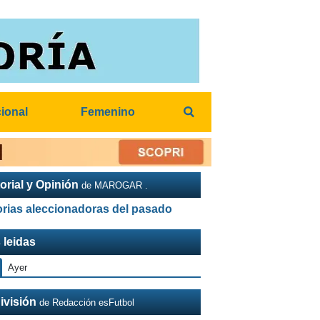
cional
Femenino
orial y Opinión
de MAROGAR .
orias aleccionadoras del pasado
 leidas
Ayer
ivisión
de Redacción esFutbol