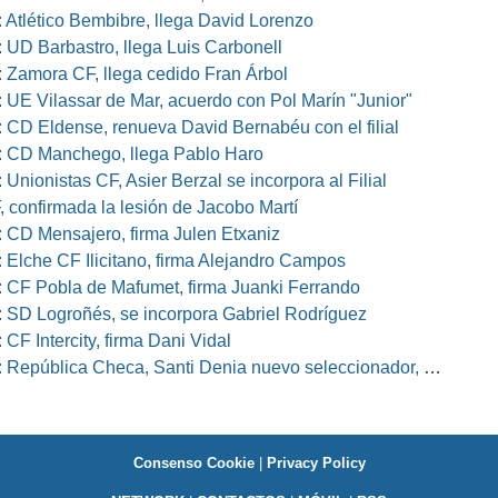
 Atlético Bembibre, llega David Lorenzo
 UD Barbastro, llega Luis Carbonell
 Zamora CF, llega cedido Fran Árbol
 UE Vilassar de Mar, acuerdo con Pol Marín "Junior"
 CD Eldense, renueva David Bernabéu con el filial
 CD Manchego, llega Pablo Haro
Unionistas CF, Asier Berzal se incorpora al Filial
, confirmada la lesión de Jacobo Martí
 CD Mensajero, firma Julen Etxaniz
 Elche CF Ilicitano, firma Alejandro Campos
 CF Pobla de Mafumet, firma Juanki Ferrando
 SD Logroñés, se incorpora Gabriel Rodríguez
CF Intercity, firma Dani Vidal
pública Checa, Santi Denia nuevo seleccionador, Pablo Amo su ayudante
Consenso Cookie
|
Privacy Policy