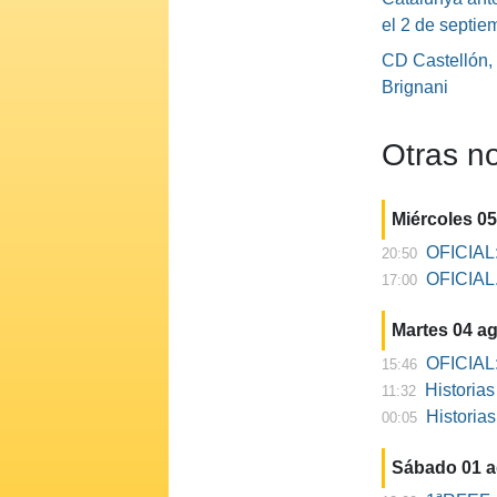
el 2 de septie
CD Castellón,
Brignani
Otras no
Miércoles 0
OFICIAL:
20:50
OFICIAL. 
17:00
Martes 04 a
OFICIAL:
15:46
Historia
11:32
Historia
00:05
Sábado 01 