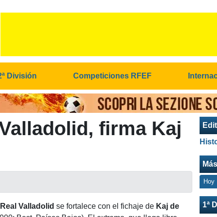
2ª División
Competiciones RFEF
Interna
Valladolid, firma Kaj
Edit
Hist
Más
Hoy
1ª D
l
Real Valladolid
se fortalece con el fichaje de
Kaj de