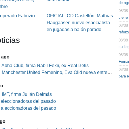
de ag
mbre
08/08
 operado Fabrizio
OFICIAL: CD Castellón, Mathias
cierre
Haugaasen nuevo especialista
08/08
en jugadas a balón parado
reforz
ticias
08/08
su lle
08/08
5 ago
Fernán
 Abha Club, firma Nabil Fekir, ex Real Betis
08/08
Manchester United Femenino, Eva Olid nueva entrenadora
para r
go
 IMT, firma Julián Delmás
s aleccionadoras del pasado
s aleccionadoras del pasado
ago