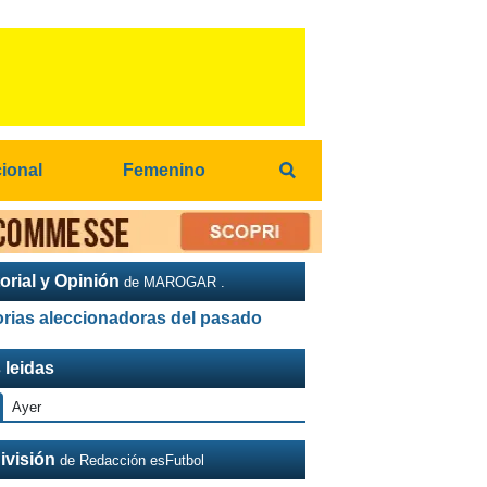
cional
Femenino
orial y Opinión
de MAROGAR .
orias aleccionadoras del pasado
 leidas
Ayer
ivisión
de Redacción esFutbol