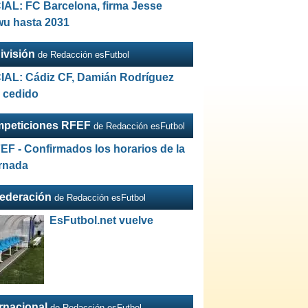
IAL: FC Barcelona, firma Jesse
wu hasta 2031
ivisión
de Redacción esFutbol
IAL: Cádiz CF, Damián Rodríguez
a cedido
peticiones RFEF
de Redacción esFutbol
EF - Confirmados los horarios de la
ornada
Federación
de Redacción esFutbol
EsFutbol.net vuelve
ernacional
de Redacción esFutbol