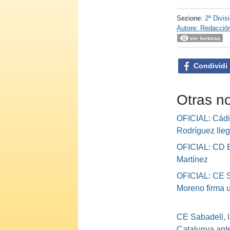
Sezione:
2ª Divis
Autore: Redacció
ver lecturas
Condividi
Otras no
OFICIAL: Cád
Rodríguez lle
OFICIAL: CD E
Martínez
OFICIAL: CE S
Moreno firma 
CE Sabadell, l
Catalunya ante