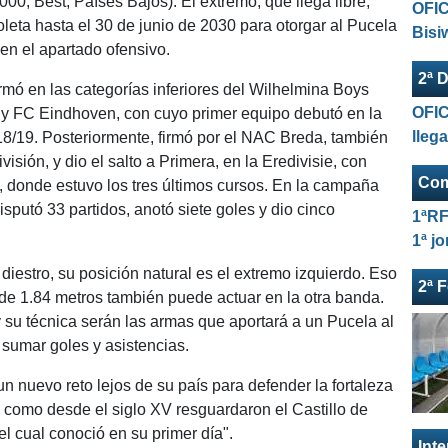
000; Best, Países Bajos). El extremo, que llega libre,
OFIC
oleta hasta el 30 de junio de 2030 para otorgar al Pucela
Bisi
n el apartado ofensivo.
2ª D
rmó en las categorías inferiores del Wilhelmina Boys
OFIC
I y FC Eindhoven, con cuyo primer equipo debutó en la
lleg
8/19. Posteriormente, firmó por el NAC Breda, también
sión, y dio el salto a Primera, en la Eredivisie, con
Com
 donde estuvo los tres últimos cursos. En la campaña
isputó 33 partidos, anotó siete goles y dio cinco
1ªRF
1ª j
 diestro, su posición natural es el extremo izquierdo. Eso
2ª 
e de 1.84 metros también puede actuar en la otra banda.
 su técnica serán las armas que aportará a un Pucela al
 sumar goles y asistencias.
un nuevo reto lejos de su país para defender la fortaleza
, como desde el siglo XV resguardaron el Castillo de
l cual conoció en su primer día".
Int