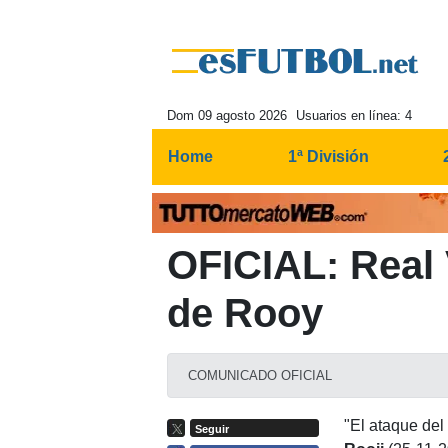
Dom 09 agosto 2026
Usuarios en línea: 4
Home
1ª División
OFICIAL: Real 
de Rooy
COMUNICADO OFICIAL
"El ataque de
Seguir