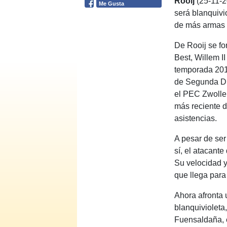
Rooij
(25-11-2
Me Gusta
será blanquivi
de más armas e
De Rooij se fo
Best, Willem I
temporada 201
de Segunda Divi
el PEC Zwolle,
más reciente d
asistencias.
A pesar de ser
sí, el atacant
Su velocidad y
que llega para
Ahora afronta 
blanquivioleta
Fuensaldaña, e