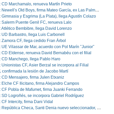
 CD Marchamalo, renueva Martín Prieto
well's Old Boys, firma Mateo García, ex Las Palmas, Osasuna o Alcorcón
 Gimnasia y Esgrima (La Plata), llega Agustín Colazo
 Salerm Puente Genil FC, renueva Lalo
 Atlético Bembibre, llega David Lorenzo
 UD Barbastro, llega Luis Carbonell
 Zamora CF, llega cedido Fran Árbol
 UE Vilassar de Mar, acuerdo con Pol Marín "Junior"
 CD Eldense, renueva David Bernabéu con el filial
 CD Manchego, llega Pablo Haro
Unionistas CF, Asier Berzal se incorpora al Filial
, confirmada la lesión de Jacobo Martí
 CD Mensajero, firma Julen Etxaniz
 Elche CF Ilicitano, firma Alejandro Campos
 CF Pobla de Mafumet, firma Juanki Ferrando
 SD Logroñés, se incorpora Gabriel Rodríguez
CF Intercity, firma Dani Vidal
pública Checa, Santi Denia nuevo seleccionador, Pablo Amo su ayudante