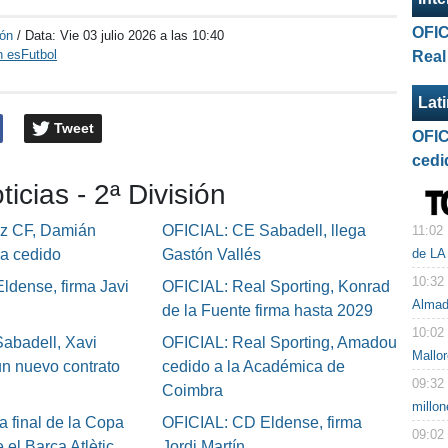
OFIC
ión
/ Data:
Vie 03 julio 2026 a las 10:40
n esFutbol
Real
Lat
Tweet
OFIC
cedi
ticias - 2ª División
iz CF, Damián
OFICIAL: CE Sabadell, llega
11:02
de LA
ga cedido
Gastón Vallés
10:32
ldense, firma Javi
OFICIAL: Real Sporting, Konrad
Alma
de la Fuente firma hasta 2029
10:02
abadell, Xavi
OFICIAL: Real Sporting, Amadou
Mallo
un nuevo contrato
cedido a la Académica de
09:32
Coimbra
millo
a final de la Copa
OFICIAL: CD Eldense, firma
09:02
 el Barça Atlètic,
Jordi Martín