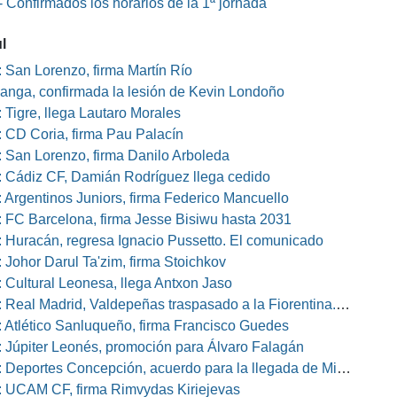
 Confirmados los horarios de la 1ª jornada
l
 San Lorenzo, firma Martín Río
nga, confirmada la lesión de Kevin Londoño
 Tigre, llega Lautaro Morales
 CD Coria, firma Pau Palacín
 San Lorenzo, firma Danilo Arboleda
 Cádiz CF, Damián Rodríguez llega cedido
 Argentinos Juniors, firma Federico Mancuello
 FC Barcelona, firma Jesse Bisiwu hasta 2031
 Huracán, regresa Ignacio Pussetto. El comunicado
 Johor Darul Ta'zim, firma Stoichkov
 Cultural Leonesa, llega Antxon Jaso
eal Madrid, Valdepeñas traspasado a la Fiorentina. El comunicado
 Atlético Sanluqueño, firma Francisco Guedes
 Júpiter Leonés, promoción para Álvaro Falagán
eportes Concepción, acuerdo para la llegada de Miguel Barbieri
 UCAM CF, firma Rimvydas Kiriejevas