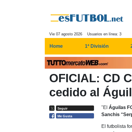
Vie 07 agosto 2026
Usuarios en línea: 3
Home
1ª División
OFICIAL: CD Ca
cedido al Águi
"El
Águilas F
Seguir
Sanchis “Ser
Me Gusta
El futbolista f