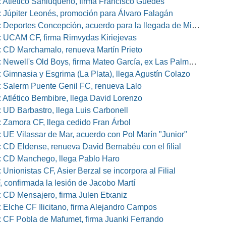
 Atlético Sanluqueño, firma Francisco Guedes
 Júpiter Leonés, promoción para Álvaro Falagán
eportes Concepción, acuerdo para la llegada de Miguel Barbieri
 UCAM CF, firma Rimvydas Kiriejevas
 CD Marchamalo, renueva Martín Prieto
well's Old Boys, firma Mateo García, ex Las Palmas, Osasuna o Alcorcón
 Gimnasia y Esgrima (La Plata), llega Agustín Colazo
 Salerm Puente Genil FC, renueva Lalo
 Atlético Bembibre, llega David Lorenzo
 UD Barbastro, llega Luis Carbonell
 Zamora CF, llega cedido Fran Árbol
 UE Vilassar de Mar, acuerdo con Pol Marín "Junior"
 CD Eldense, renueva David Bernabéu con el filial
 CD Manchego, llega Pablo Haro
Unionistas CF, Asier Berzal se incorpora al Filial
, confirmada la lesión de Jacobo Martí
 CD Mensajero, firma Julen Etxaniz
 Elche CF Ilicitano, firma Alejandro Campos
 CF Pobla de Mafumet, firma Juanki Ferrando