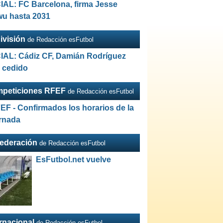
IAL: FC Barcelona, firma Jesse
wu hasta 2031
ivisión
de Redacción esFutbol
IAL: Cádiz CF, Damián Rodríguez
a cedido
peticiones RFEF
de Redacción esFutbol
EF - Confirmados los horarios de la
ornada
Federación
de Redacción esFutbol
EsFutbol.net vuelve
ernacional
de Redacción esFutbol