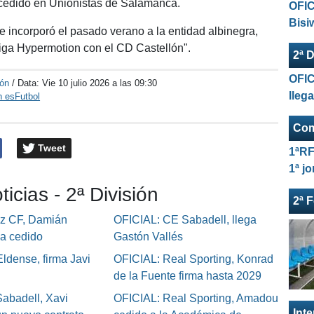
cedido en Unionistas de Salamanca.
OFIC
Bisi
e incorporó el pasado verano a la entidad albinegra,
iga Hypermotion con el CD Castellón".
2ª D
OFIC
ión
/ Data:
Vie 10 julio 2026 a las 09:30
lleg
n esFutbol
Com
Tweet
1ªRF
1ª j
ticias - 2ª División
2ª 
iz CF, Damián
OFICIAL: CE Sabadell, llega
ga cedido
Gastón Vallés
ldense, firma Javi
OFICIAL: Real Sporting, Konrad
de la Fuente firma hasta 2029
abadell, Xavi
OFICIAL: Real Sporting, Amadou
Int