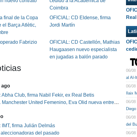
un nuevo contrato
cedido a la Académica de
Coimbra
OFIC
Real
a final de la Copa
OFICIAL: CD Eldense, firma
 el Barça Atlètic,
Jordi Martín
Lat
mbre
OFIC
 operado Fabrizio
OFICIAL: CD Castellón, Mathias
cedi
Haugaasen nuevo especialista
en jugadas a balón parado
ticias
06/08
al Al-I
5 ago
06/08
Ilaix 
 Abha Club, firma Nabil Fekir, ex Real Betis
06/08
Manchester United Femenino, Eva Olid nueva entrenadora
Diego 
go
06/08
del B
 IMT, firma Julián Delmás
s aleccionadoras del pasado
06/08