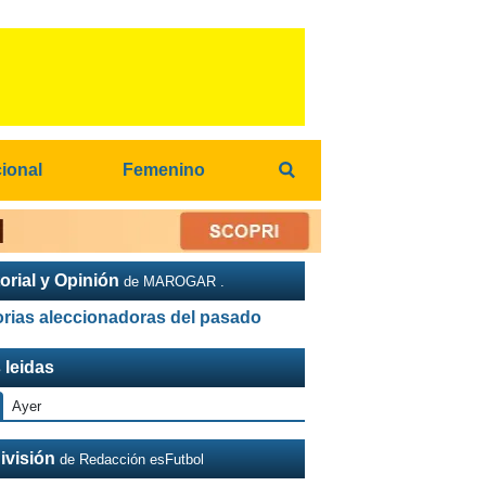
cional
Femenino
orial y Opinión
de MAROGAR .
orias aleccionadoras del pasado
 leidas
Ayer
ivisión
de Redacción esFutbol