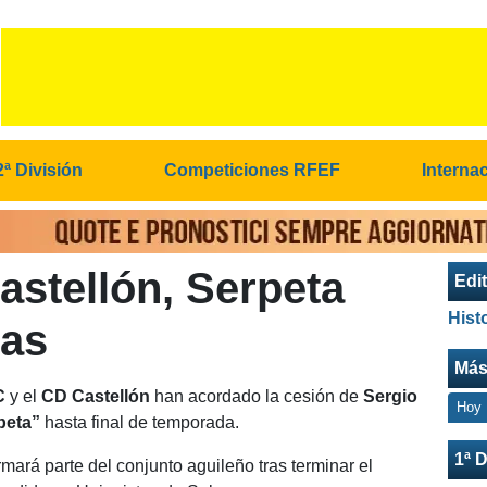
2ª División
Competiciones RFEF
Interna
stellón, Serpeta
Edit
Hist
las
Más
C
y el
CD Castellón
han acordado la cesión de
Sergio
Hoy
peta”
hasta final de temporada.
1ª D
ormará parte del conjunto aguileño tras terminar el