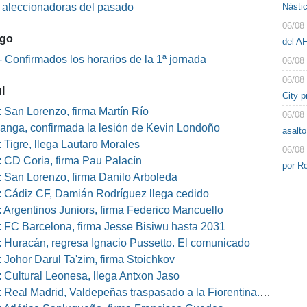
Násti
s aleccionadoras del pasado
06/08
ago
del A
 Confirmados los horarios de la 1ª jornada
06/08
06/08
l
City 
 San Lorenzo, firma Martín Río
06/08
nga, confirmada la lesión de Kevin Londoño
asalto
 Tigre, llega Lautaro Morales
06/08
 CD Coria, firma Pau Palacín
por R
 San Lorenzo, firma Danilo Arboleda
 Cádiz CF, Damián Rodríguez llega cedido
 Argentinos Juniors, firma Federico Mancuello
 FC Barcelona, firma Jesse Bisiwu hasta 2031
 Huracán, regresa Ignacio Pussetto. El comunicado
 Johor Darul Ta'zim, firma Stoichkov
 Cultural Leonesa, llega Antxon Jaso
eal Madrid, Valdepeñas traspasado a la Fiorentina. El comunicado