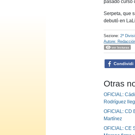
pasado curso 
Serpeta, que s
debutó en LaL
Sezione:
2ª Divis
Autore: Redacció
ver lecturas
Condividi
Otras no
OFICIAL: Cád
Rodríguez lle
OFICIAL: CD E
Martínez
OFICIAL: CE S