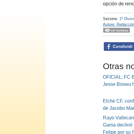
opción de ren
Sezione:
1ª Divis
Autore: Redacció
ver lecturas
Condividi
Otras no
OFICIAL: FC B
Jesse Bisiwu 
Elche CF, conf
de Jacobo Mar
Rayo Vallecan
Gama declinó 
Felipe por su h