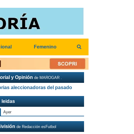
cional
Femenino
orial y Opinión
de MAROGAR .
orias aleccionadoras del pasado
 leidas
Ayer
ivisión
de Redacción esFutbol