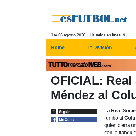
Jue 06 agosto 2026
Usuarios en línea: 9
Home
1ª División
OFICIAL: Real 
Méndez al Co
La
Real Soci
Seguir
rumbo al
Colu
Me Gusta
quien cierra u
con la franqu