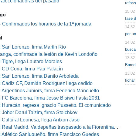
s aleccionadoras del pasado
reforz
15:02
ago
fase d
 Confirmados los horarios de la 1ª jornada
14:32
por u
l
14:02
 San Lorenzo, firma Martín Río
busca
nga, confirmada la lesión de Kevin Londoño
13:32
 Tigre, llega Lautaro Morales
Barce
 CD Coria, firma Pau Palacín
13:02
 San Lorenzo, firma Danilo Arboleda
ficha
 Cádiz CF, Damián Rodríguez llega cedido
 Argentinos Juniors, firma Federico Mancuello
 FC Barcelona, firma Jesse Bisiwu hasta 2031
 Huracán, regresa Ignacio Pussetto. El comunicado
 Johor Darul Ta'zim, firma Stoichkov
 Cultural Leonesa, llega Antxon Jaso
eal Madrid, Valdepeñas traspasado a la Fiorentina. El comunicado
 Atlético Sanluqueño, firma Francisco Guedes