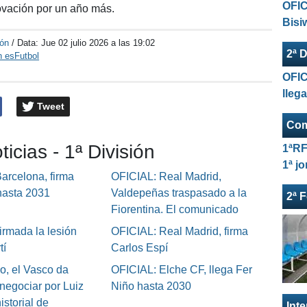
OFIC
ovación por un año más.
Bisi
ión
/ Data:
Jue 02 julio 2026 a las 19:02
2ª D
n esFutbol
OFIC
lleg
Tweet
Com
ticias - 1ª División
1ªRF
1ª j
arcelona, firma
OFICIAL: Real Madrid,
hasta 2031
Valdepeñas traspasado a la
2ª 
Fiorentina. El comunicado
irmada la lesión
OFICIAL: Real Madrid, firma
tí
Carlos Espí
o, el Vasco da
OFICIAL: Elche CF, llega Fer
negociar por Luiz
Niño hasta 2030
istorial de
Int