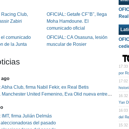
OFIC
 Racing Club,
OFICIAL: Getafe CF"B", llega
Real
ssir Zabiri
Moha Hamdoune. El
comunicado oficial
Lat
 el comunicado
OFICIAL: CA Osasuna, lesión
OFIC
ón de la Junta
muscular de Rosier
cedi
ticias
17:33
por R
5 ago
17:02
 Abha Club, firma Nabil Fekir, ex Real Betis
histor
Manchester United Femenino, Eva Olid nueva entrenadora
16:32
Yan D
go
16:03
 IMT, firma Julián Delmás
del R
s aleccionadoras del pasado
15:32