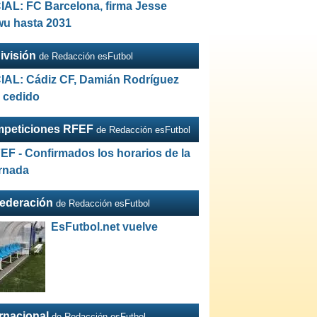
IAL: FC Barcelona, firma Jesse
wu hasta 2031
ivisión
de Redacción esFutbol
IAL: Cádiz CF, Damián Rodríguez
a cedido
peticiones RFEF
de Redacción esFutbol
EF - Confirmados los horarios de la
ornada
Federación
de Redacción esFutbol
EsFutbol.net vuelve
ernacional
de Redacción esFutbol