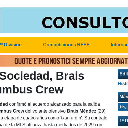
2ª División
Competiciones RFEF
Interna
Sociedad, Brais
Edit
Hist
lumbus Crew
Más
edad
confirmó el acuerdo alcanzado para la salida
Hoy
mbus Crew
del volante ofensivo
Brais Méndez
(29),
na etapa de cuatro años como 'txuri urdin'. Su contrato
1ª D
icia de la MLS alcanza hasta mediados de 2029 con