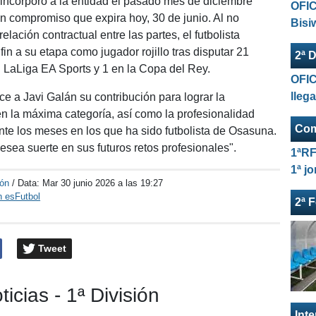
incorporó a la entidad el pasado mes de diciembre
OFIC
n compromiso que expira hoy, 30 de junio. Al no
Bisi
relación contractual entre las partes, el futbolista
in a su etapa como jugador rojillo tras disputar 21
2ª D
n LaLiga EA Sports y 1 en la Copa del Rey.
OFIC
lleg
ce a Javi Galán su contribución para lograr la
 la máxima categoría, así como la profesionalidad
Com
te los meses en los que ha sido futbolista de Osasuna.
esea suerte en sus futuros retos profesionales".
1ªRF
1ª j
ión
/ Data:
Mar 30 junio 2026 a las 19:27
n esFutbol
2ª 
Tweet
ticias - 1ª División
Int