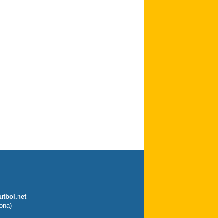
utbol.net
ona)