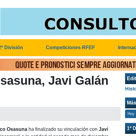
2ª División
Competiciones RFEF
Interna
sasuna, Javi Galán
Edit
Hist
Más
Hoy
1ª D
tico Osasuna
ha finalizado su vinculación con
Javi