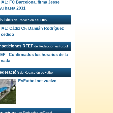
IAL: FC Barcelona, firma Jesse
wu hasta 2031
ivisión
de Redacción esFutbol
IAL: Cádiz CF, Damián Rodríguez
a cedido
peticiones RFEF
de Redacción esFutbol
EF - Confirmados los horarios de la
ornada
Federación
de Redacción esFutbol
EsFutbol.net vuelve
ernacional
de Redacción esFutbol