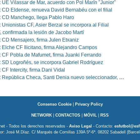
 UE Vilassar de Mar, acuerdo con Pol Marín "Junior"
 CD Eldense, renueva David Bernabéu con el filial
 CD Manchego, llega Pablo Haro
Unionistas CF, Asier Berzal se incorpora al Filial
, confirmada la lesión de Jacobo Martí
 CD Mensajero, firma Julen Etxaniz
 Elche CF Ilicitano, firma Alejandro Campos
 CF Pobla de Mafumet, firma Juanki Ferrando
 SD Logroñés, se incorpora Gabriel Rodríguez
CF Intercity, firma Dani Vidal
pública Checa, Santi Denia nuevo seleccionador, Pablo Amo su ayudante
Consenso Cookie
|
Privacy Policy
NETWORK
|
CONTACTOS
|
MÓVIL
|
RSS
net - Todos los derechos reservados -
Aviso Legal
- Contacto:
esfutbol@esf
tor: José M.Díaz. C/ Marqués de Comillas 139A 5º-6ª. 08202 Sabadell (Barcel