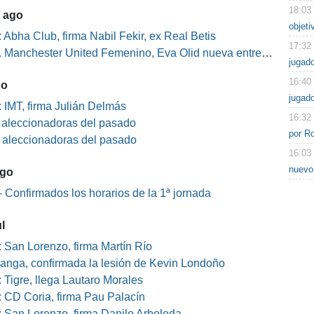
18:03
5 ago
objeti
 Abha Club, firma Nabil Fekir, ex Real Betis
17:32
Manchester United Femenino, Eva Olid nueva entrenadora
jugad
16:40
go
jugado
 IMT, firma Julián Delmás
16:32
s aleccionadoras del pasado
por Ro
s aleccionadoras del pasado
16:03
nuevo
ago
 Confirmados los horarios de la 1ª jornada
l
 San Lorenzo, firma Martín Río
nga, confirmada la lesión de Kevin Londoño
 Tigre, llega Lautaro Morales
 CD Coria, firma Pau Palacín
 San Lorenzo, firma Danilo Arboleda