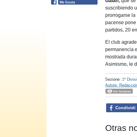
Galán,
que se 
Me Gusta
suscribiendo u
prorrogarse la 
pacense pone f
partidos, 20 e
El club agrade
permanencia en
mostrada duran
Asimismo, le d
Sezione:
1ª Divis
Autore: Redacció
ver lecturas
Condividi
Otras no