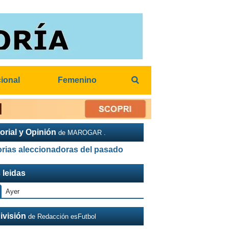
cional
Femenino
orial y Opinión
de MAROGAR .
orias aleccionadoras del pasado
 leidas
Ayer
ivisión
de Redacción esFutbol