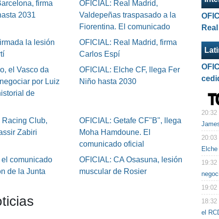
arcelona, firma
OFICIAL: Real Madrid,
hasta 2031
Valdepeñas traspasado a la
OFIC
Fiorentina. El comunicado
Real
irmada la lesión
OFICIAL: Real Madrid, firma
Lat
tí
Carlos Espí
OFIC
o, el Vasco da
OFICIAL: Elche CF, llega Fer
cedi
negociar por Luiz
Niño hasta 2030
istorial de
20:32
 Racing Club,
OFICIAL: Getafe CF"B", llega
James
ssir Zabiri
Moha Hamdoune. El
20:03
comunicado oficial
Elche
 el comunicado
OFICIAL: CA Osasuna, lesión
19:32
ón de la Junta
muscular de Rosier
negoc
19:02
ticias
18:32
el RC