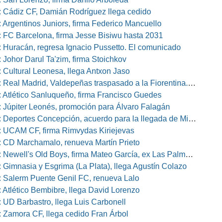
 Cádiz CF, Damián Rodríguez llega cedido
 Argentinos Juniors, firma Federico Mancuello
 FC Barcelona, firma Jesse Bisiwu hasta 2031
 Huracán, regresa Ignacio Pussetto. El comunicado
 Johor Darul Ta'zim, firma Stoichkov
 Cultural Leonesa, llega Antxon Jaso
eal Madrid, Valdepeñas traspasado a la Fiorentina. El comunicado
 Atlético Sanluqueño, firma Francisco Guedes
 Júpiter Leonés, promoción para Álvaro Falagán
eportes Concepción, acuerdo para la llegada de Miguel Barbieri
 UCAM CF, firma Rimvydas Kiriejevas
 CD Marchamalo, renueva Martín Prieto
well's Old Boys, firma Mateo García, ex Las Palmas, Osasuna o Alcorcón
 Gimnasia y Esgrima (La Plata), llega Agustín Colazo
 Salerm Puente Genil FC, renueva Lalo
 Atlético Bembibre, llega David Lorenzo
 UD Barbastro, llega Luis Carbonell
 Zamora CF, llega cedido Fran Árbol