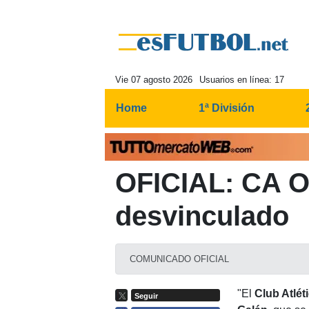
Vie 07 agosto 2026
Usuarios en línea: 17
Home
1ª División
OFICIAL: CA O
desvinculado
COMUNICADO OFICIAL
"El
Club Atlé
Seguir