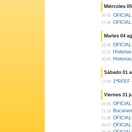
Miércoles 0
OFICIAL:
20:50
OFICIAL. 
17:00
Martes 04 a
OFICIAL:
15:46
Historia
11:32
Historia
00:05
Sábado 01 
1ªRFEF -
12:00
Viernes 31 ju
OFICIAL:
23:06
Bucarama
21:15
OFICIAL:
21:06
OFICIAL:
20:57
OFICIAL: