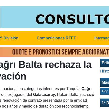
2ª División
Competiciones RFEF
Interna
ağrı Balta rechaza la
Edit
Hist
vación
Más
ternacional en categorías inferiores por Turquía,
Çağrı
Hoy
o del ex jugador del
Galatasaray
, Hakan Balta, rechazó
e renovación de contrato presentada por la entidad
1ª D
de dos años y medio de duración con reconocimiento