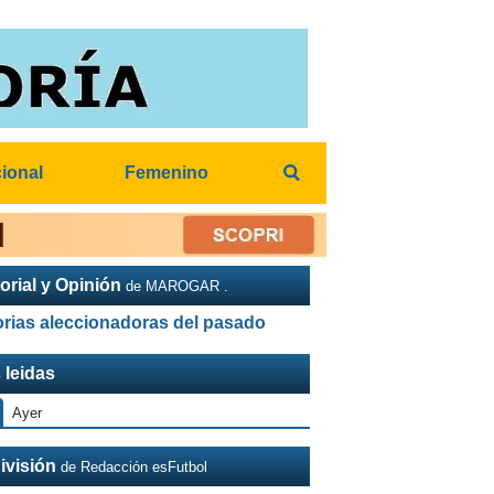
cional
Femenino
orial y Opinión
de MAROGAR .
orias aleccionadoras del pasado
 leidas
Ayer
ivisión
de Redacción esFutbol