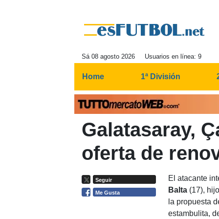
Sá 08 agosto 2026
Usuarios en línea: 9
Home
1ª División
Galatasaray, Ç
oferta de reno
El atacante in
Seguir
Balta
(17), hij
Me Gusta
la propuesta d
estambulita, 