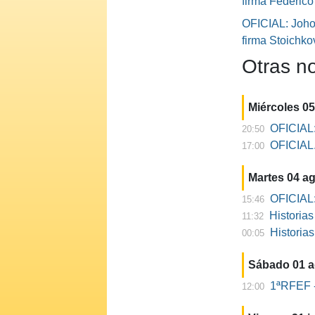
firma Federic
OFICIAL: Johor
firma Stoichko
Otras no
Miércoles 0
OFICIAL:
20:50
OFICIAL. 
17:00
Martes 04 a
OFICIAL:
15:46
Historia
11:32
Historia
00:05
Sábado 01 
1ªRFEF -
12:00