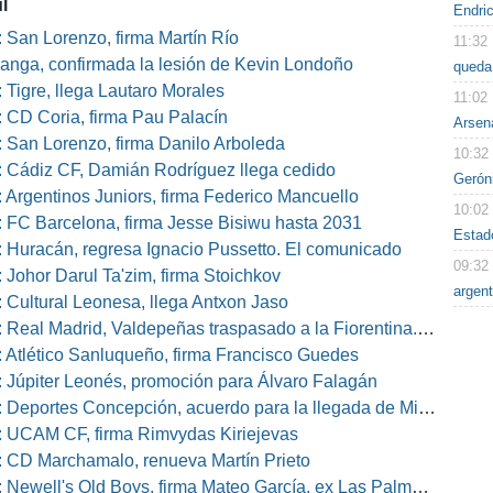
l
Endri
 San Lorenzo, firma Martín Río
11:32
nga, confirmada la lesión de Kevin Londoño
queda 
 Tigre, llega Lautaro Morales
11:02
 CD Coria, firma Pau Palacín
Arsena
 San Lorenzo, firma Danilo Arboleda
10:32
 Cádiz CF, Damián Rodríguez llega cedido
Gerón
 Argentinos Juniors, firma Federico Mancuello
10:02
 FC Barcelona, firma Jesse Bisiwu hasta 2031
Estad
 Huracán, regresa Ignacio Pussetto. El comunicado
09:32
 Johor Darul Ta'zim, firma Stoichkov
argent
 Cultural Leonesa, llega Antxon Jaso
eal Madrid, Valdepeñas traspasado a la Fiorentina. El comunicado
 Atlético Sanluqueño, firma Francisco Guedes
 Júpiter Leonés, promoción para Álvaro Falagán
eportes Concepción, acuerdo para la llegada de Miguel Barbieri
 UCAM CF, firma Rimvydas Kiriejevas
 CD Marchamalo, renueva Martín Prieto
well's Old Boys, firma Mateo García, ex Las Palmas, Osasuna o Alcorcón