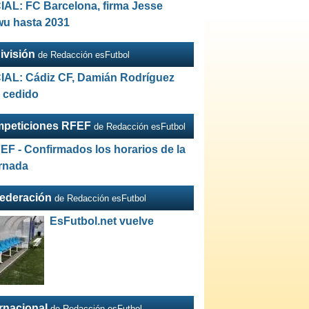
IAL: FC Barcelona, firma Jesse
wu hasta 2031
ivisión
de Redacción esFutbol
IAL: Cádiz CF, Damián Rodríguez
a cedido
peticiones RFEF
de Redacción esFutbol
EF - Confirmados los horarios de la
ornada
Federación
de Redacción esFutbol
EsFutbol.net vuelve
ernacional
de Redacción esFutbol