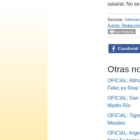
salarial. No s
Sezione:
Internac
Autore: Redacció
ver lecturas
Condividi
Otras no
OFICIAL: Abha 
Fekir, ex Real 
OFICIAL: San 
Martín Río
OFICIAL: Tigre
Morales
OFICIAL: Argen