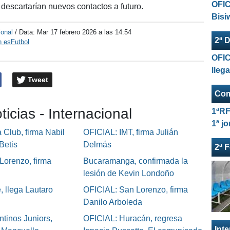
OFIC
e descartarían nuevos contactos a futuro.
Bisi
ional
/ Data:
Mar 17 febrero 2026 a las 14:54
2ª D
n esFutbol
OFIC
lleg
Tweet
Com
ticias - Internacional
1ªRF
1ª j
Club, firma Nabil
OFICIAL: IMT, firma Julián
Betis
Delmás
2ª 
Lorenzo, firma
Bucaramanga, confirmada la
lesión de Kevin Londoño
, llega Lautaro
OFICIAL: San Lorenzo, firma
Danilo Arboleda
tinos Juniors,
OFICIAL: Huracán, regresa
Int