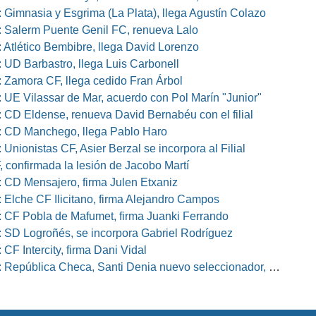
 Gimnasia y Esgrima (La Plata), llega Agustín Colazo
 Salerm Puente Genil FC, renueva Lalo
 Atlético Bembibre, llega David Lorenzo
 UD Barbastro, llega Luis Carbonell
 Zamora CF, llega cedido Fran Árbol
 UE Vilassar de Mar, acuerdo con Pol Marín "Junior"
 CD Eldense, renueva David Bernabéu con el filial
 CD Manchego, llega Pablo Haro
Unionistas CF, Asier Berzal se incorpora al Filial
, confirmada la lesión de Jacobo Martí
 CD Mensajero, firma Julen Etxaniz
 Elche CF Ilicitano, firma Alejandro Campos
 CF Pobla de Mafumet, firma Juanki Ferrando
 SD Logroñés, se incorpora Gabriel Rodríguez
CF Intercity, firma Dani Vidal
pública Checa, Santi Denia nuevo seleccionador, Pablo Amo su ayudante