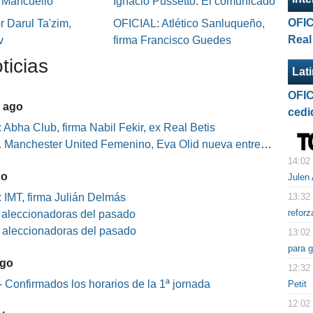
o Mancuello
Ignacio Pussetto. El comunicado
OFIC
 Darul Ta'zim,
OFICIAL: Atlético Sanluqueño,
Real
v
firma Francisco Guedes
ticias
Lat
OFIC
5 ago
cedi
 Abha Club, firma Nabil Fekir, ex Real Betis
Manchester United Femenino, Eva Olid nueva entrenadora
14:02
go
Julen 
13:32
 IMT, firma Julián Delmás
reforz
s aleccionadoras del pasado
s aleccionadoras del pasado
13:02
para 
ago
12:32
 Confirmados los horarios de la 1ª jornada
Petit
12:02