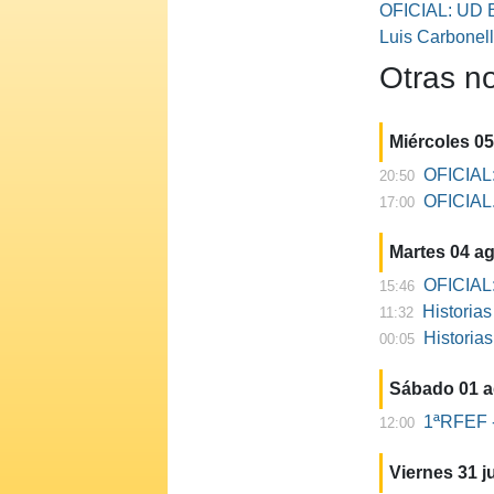
OFICIAL: UD B
Luis Carbonel
Otras no
Miércoles 0
OFICIAL:
20:50
OFICIAL. 
17:00
Martes 04 a
OFICIAL:
15:46
Historia
11:32
Historia
00:05
Sábado 01 
1ªRFEF -
12:00
Viernes 31 ju