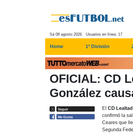
Sá 08 agosto 2026
Usuarios en línea: 17
Home
1ª División
OFICIAL: CD Le
González caus
El
CD Lealtad
Seguir
confirmó la sa
Me Gusta
Ceares que lle
Segunda Federa