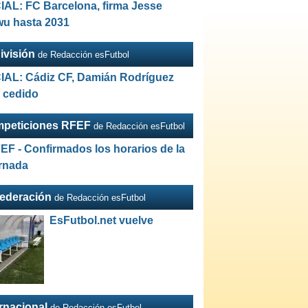
IAL: FC Barcelona, firma Jesse
wu hasta 2031
ivisión
de Redacción esFutbol
IAL: Cádiz CF, Damián Rodríguez
a cedido
peticiones RFEF
de Redacción esFutbol
EF - Confirmados los horarios de la
ornada
Federación
de Redacción esFutbol
EsFutbol.net vuelve
ernacional
de Redacción esFutbol