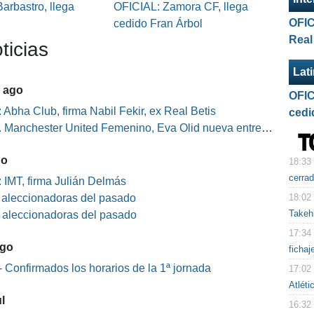
arbastro, llega
OFICIAL: Zamora CF, llega
OFIC
l
cedido Fran Árbol
Real
ticias
Lat
5 ago
OFIC
 Abha Club, firma Nabil Fekir, ex Real Betis
cedi
Manchester United Femenino, Eva Olid nueva entrenadora
go
18:33
cerra
 IMT, firma Julián Delmás
18:02
s aleccionadoras del pasado
Takeh
s aleccionadoras del pasado
17:34
ago
fichaj
 Confirmados los horarios de la 1ª jornada
17:02
Atléti
l
16:32