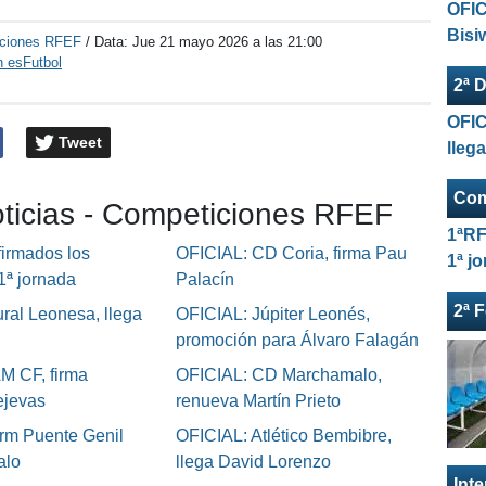
OFIC
Bisi
ciones RFEF
/ Data:
Jue 21 mayo 2026 a las 21:00
n esFutbol
2ª D
OFIC
Tweet
lleg
Com
oticias - Competiciones RFEF
1ªRF
irmados los
OFICIAL: CD Coria, firma Pau
1ª j
 1ª jornada
Palacín
2ª 
ral Leonesa, llega
OFICIAL: Júpiter Leonés,
promoción para Álvaro Falagán
M CF, firma
OFICIAL: CD Marchamalo,
ejevas
renueva Martín Prieto
rm Puente Genil
OFICIAL: Atlético Bembibre,
alo
llega David Lorenzo
Int