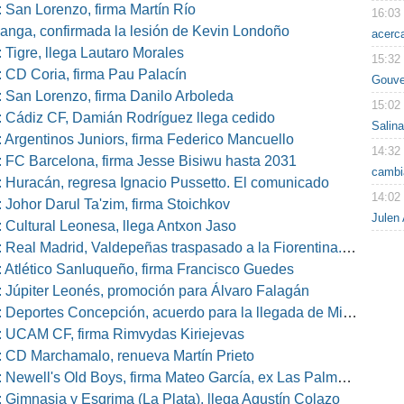
 San Lorenzo, firma Martín Río
16:03
nga, confirmada la lesión de Kevin Londoño
acerca
 Tigre, llega Lautaro Morales
15:32
 CD Coria, firma Pau Palacín
Gouve
 San Lorenzo, firma Danilo Arboleda
15:02
 Cádiz CF, Damián Rodríguez llega cedido
Salina
 Argentinos Juniors, firma Federico Mancuello
14:32
 FC Barcelona, firma Jesse Bisiwu hasta 2031
cambi
 Huracán, regresa Ignacio Pussetto. El comunicado
14:02
 Johor Darul Ta'zim, firma Stoichkov
Julen 
 Cultural Leonesa, llega Antxon Jaso
eal Madrid, Valdepeñas traspasado a la Fiorentina. El comunicado
 Atlético Sanluqueño, firma Francisco Guedes
 Júpiter Leonés, promoción para Álvaro Falagán
eportes Concepción, acuerdo para la llegada de Miguel Barbieri
 UCAM CF, firma Rimvydas Kiriejevas
 CD Marchamalo, renueva Martín Prieto
well's Old Boys, firma Mateo García, ex Las Palmas, Osasuna o Alcorcón
 Gimnasia y Esgrima (La Plata), llega Agustín Colazo