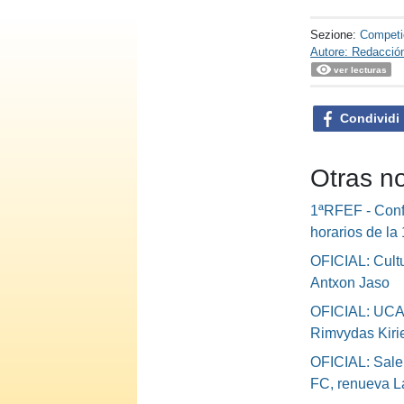
Sezione:
Competi
Autore: Redacció
ver lecturas
Condividi
Otras n
1ªRFEF - Conf
horarios de la
OFICIAL: Cultu
Antxon Jaso
OFICIAL: UCA
Rimvydas Kiri
OFICIAL: Sale
FC, renueva L