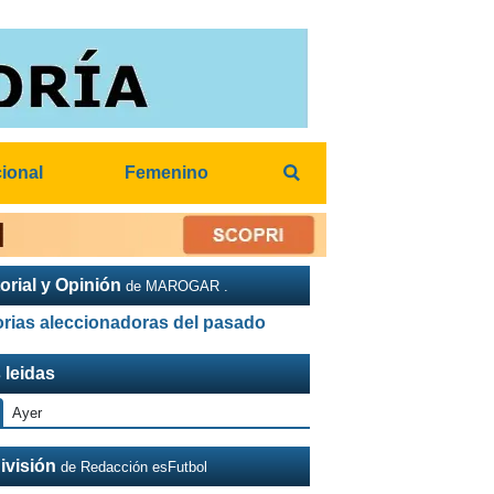
cional
Femenino
orial y Opinión
de MAROGAR .
orias aleccionadoras del pasado
 leidas
Ayer
ivisión
de Redacción esFutbol