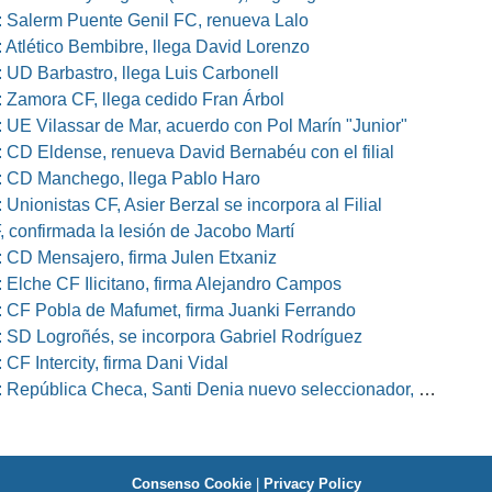
 Salerm Puente Genil FC, renueva Lalo
 Atlético Bembibre, llega David Lorenzo
 UD Barbastro, llega Luis Carbonell
 Zamora CF, llega cedido Fran Árbol
 UE Vilassar de Mar, acuerdo con Pol Marín "Junior"
 CD Eldense, renueva David Bernabéu con el filial
 CD Manchego, llega Pablo Haro
Unionistas CF, Asier Berzal se incorpora al Filial
, confirmada la lesión de Jacobo Martí
 CD Mensajero, firma Julen Etxaniz
 Elche CF Ilicitano, firma Alejandro Campos
 CF Pobla de Mafumet, firma Juanki Ferrando
 SD Logroñés, se incorpora Gabriel Rodríguez
CF Intercity, firma Dani Vidal
pública Checa, Santi Denia nuevo seleccionador, Pablo Amo su ayudante
Consenso Cookie
|
Privacy Policy