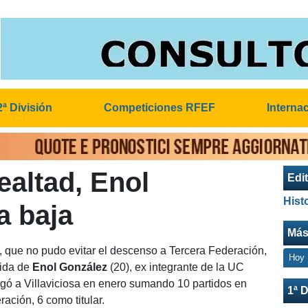
2ª División
Competiciones RFEF
Interna
altad, Enol
Edit
Hist
a baja
Más
, que no pudo evitar el descenso a Tercera Federación,
Hoy
lida de
Enol González
(20), ex integrante de la UC
gó a Villaviciosa en enero sumando 10 partidos en
1ª D
ción, 6 como titular.