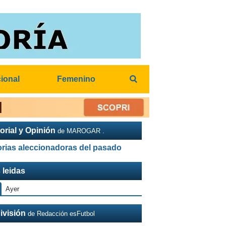
cional
Femenino
orial y Opinión
de MAROGAR .
orias aleccionadoras del pasado
 leidas
Ayer
ivisión
de Redacción esFutbol