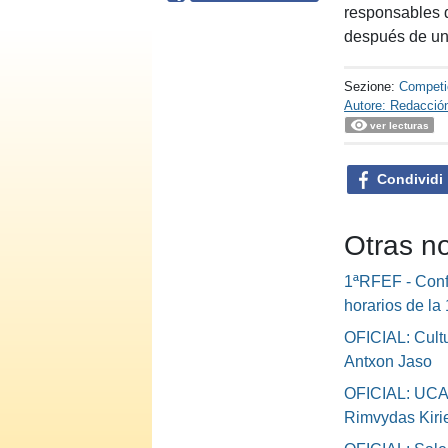
responsables d
después de un 
Sezione:
Competi
Autore: Redacció
ver lecturas
Condividi
Otras n
1ªRFEF - Conf
horarios de la
OFICIAL: Cultu
Antxon Jaso
OFICIAL: UCA
Rimvydas Kiri