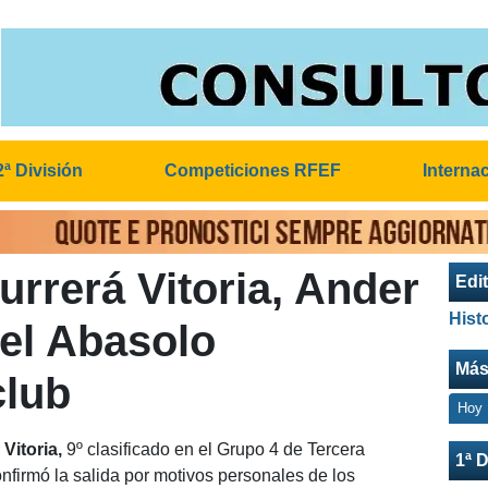
2ª División
Competiciones RFEF
Interna
rrerá Vitoria, Ander
Edit
Hist
el Abasolo
Más
club
Hoy
Vitoria,
9º clasificado en el Grupo 4 de Tercera
1ª D
nfirmó la salida por motivos personales de los