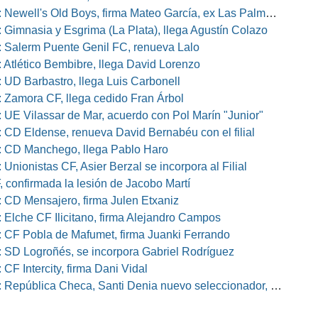
well's Old Boys, firma Mateo García, ex Las Palmas, Osasuna o Alcorcón
 Gimnasia y Esgrima (La Plata), llega Agustín Colazo
 Salerm Puente Genil FC, renueva Lalo
 Atlético Bembibre, llega David Lorenzo
 UD Barbastro, llega Luis Carbonell
 Zamora CF, llega cedido Fran Árbol
 UE Vilassar de Mar, acuerdo con Pol Marín "Junior"
 CD Eldense, renueva David Bernabéu con el filial
 CD Manchego, llega Pablo Haro
Unionistas CF, Asier Berzal se incorpora al Filial
, confirmada la lesión de Jacobo Martí
 CD Mensajero, firma Julen Etxaniz
 Elche CF Ilicitano, firma Alejandro Campos
 CF Pobla de Mafumet, firma Juanki Ferrando
 SD Logroñés, se incorpora Gabriel Rodríguez
CF Intercity, firma Dani Vidal
pública Checa, Santi Denia nuevo seleccionador, Pablo Amo su ayudante