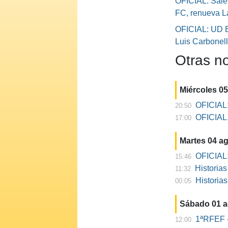
OFICIAL: Sale
FC, renueva L
OFICIAL: UD B
Luis Carbonel
Otras no
Miércoles 0
OFICIAL:
20:50
OFICIAL. 
17:00
Martes 04 a
OFICIAL:
15:46
Historia
11:32
Historia
00:05
Sábado 01 
1ªRFEF -
12:00