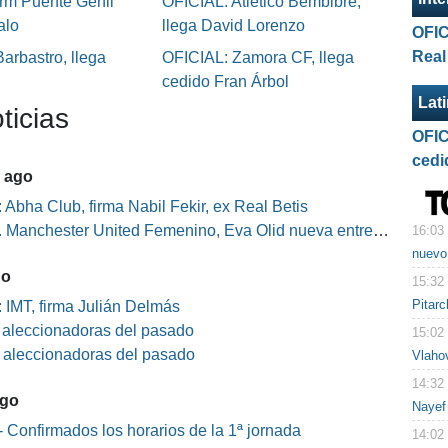
rm Puente Genil
OFICIAL: Atlético Bembibre,
alo
llega David Lorenzo
OFIC
Real
arbastro, llega
OFICIAL: Zamora CF, llega
l
cedido Fran Árbol
Lat
ticias
OFIC
cedi
5 ago
 Abha Club, firma Nabil Fekir, ex Real Betis
Manchester United Femenino, Eva Olid nueva entrenadora
16:03
nuevo
go
15:32
Pitarc
 IMT, firma Julián Delmás
s aleccionadoras del pasado
15:02
s aleccionadoras del pasado
Vlaho
14:32
ago
Nayef
 Confirmados los horarios de la 1ª jornada
14:02