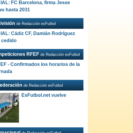
IAL: FC Barcelona, firma Jesse
wu hasta 2031
ivisión
de Redacción esFutbol
IAL: Cádiz CF, Damián Rodríguez
a cedido
peticiones RFEF
de Redacción esFutbol
EF - Confirmados los horarios de la
ornada
Federación
de Redacción esFutbol
EsFutbol.net vuelve
ernacional
de Redacción esFutbol