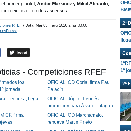
OFIC
el primer plantel,
Ander Markinez y Mikel Abasolo,
Bisi
ciclo exitoso, con dos ascensos.
2ª D
ciones RFEF
/ Data:
Mar 05 mayo 2026 a las 08:00
n esFutbol
OFIC
lleg
Tweet
Com
1ªRF
oticias - Competiciones RFEF
1ª j
irmados los
OFICIAL: CD Coria, firma Pau
2ª 
 1ª jornada
Palacín
ral Leonesa, llega
OFICIAL: Júpiter Leonés,
promoción para Álvaro Falagán
M CF, firma
OFICIAL: CD Marchamalo,
ejevas
renueva Martín Prieto
Int