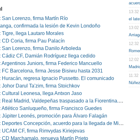
acuer
l
13:32
 San Lorenzo, firma Martín Río
el lat
nga, confirmada la lesión de Kevin Londoño
13:02
 Tigre, llega Lautaro Morales
Arriag
 CD Coria, firma Pau Palacín
12:32
 San Lorenzo, firma Danilo Arboleda
Rome
 Cádiz CF, Damián Rodríguez llega cedido
12:02
 Argentinos Juniors, firma Federico Mancuello
Madri
 FC Barcelona, firma Jesse Bisiwu hasta 2031
11:32
 Huracán, regresa Ignacio Pussetto. El comunicado
Núñez
 Johor Darul Ta'zim, firma Stoichkov
 Cultural Leonesa, llega Antxon Jaso
eal Madrid, Valdepeñas traspasado a la Fiorentina. El comunicado
 Atlético Sanluqueño, firma Francisco Guedes
 Júpiter Leonés, promoción para Álvaro Falagán
eportes Concepción, acuerdo para la llegada de Miguel Barbieri
 UCAM CF, firma Rimvydas Kiriejevas
 CD Marchamalo, renueva Martín Prieto