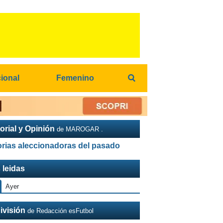
cional
Femenino
orial y Opinión
de MAROGAR .
orias aleccionadoras del pasado
 leidas
Ayer
ivisión
de Redacción esFutbol