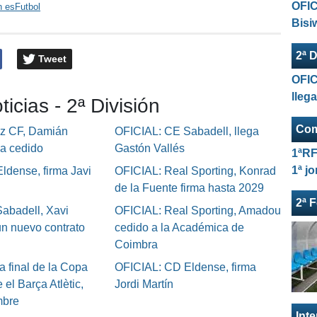
OFIC
n esFutbol
Bisi
2ª D
Tweet
OFIC
lleg
ticias - 2ª División
Com
iz CF, Damián
OFICIAL: CE Sabadell, llega
ga cedido
Gastón Vallés
1ªRF
1ª j
ldense, firma Javi
OFICIAL: Real Sporting, Konrad
de la Fuente firma hasta 2029
2ª 
abadell, Xavi
OFICIAL: Real Sporting, Amadou
un nuevo contrato
cedido a la Académica de
Coimbra
a final de la Copa
OFICIAL: CD Eldense, firma
 el Barça Atlètic,
Jordi Martín
mbre
Int