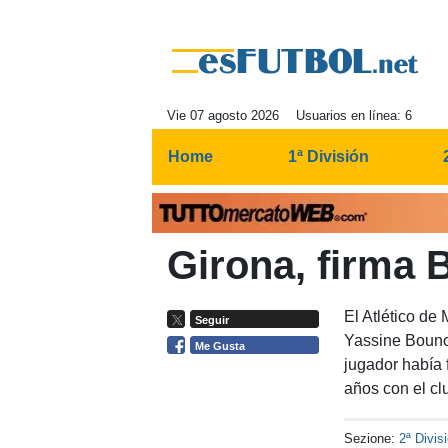
Vie 07 agosto 2026
Usuarios en línea: 6
Home
1ª División
Girona, firma 
El Atlético de
Seguir
Yassine Bouno
Me Gusta
jugador había 
años con el cl
Sezione:
2ª Divis