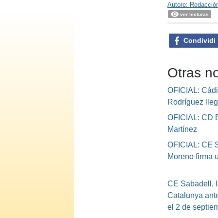
Autore: Redacció
ver lecturas
Condividi
Otras no
OFICIAL: Cád
Rodríguez lle
OFICIAL: CD E
Martínez
OFICIAL: CE S
Moreno firma 
CE Sabadell, l
Catalunya ante
el 2 de septie