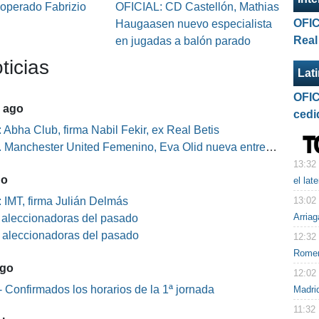
 operado Fabrizio
OFICIAL: CD Castellón, Mathias
OFIC
Haugaasen nuevo especialista
Real
en jugadas a balón parado
ticias
Lat
OFIC
5 ago
cedi
 Abha Club, firma Nabil Fekir, ex Real Betis
Manchester United Femenino, Eva Olid nueva entrenadora
13:32
go
el lat
13:02
 IMT, firma Julián Delmás
Arriag
s aleccionadoras del pasado
s aleccionadoras del pasado
12:32
Rome
ago
12:02
 Confirmados los horarios de la 1ª jornada
Madri
11:32