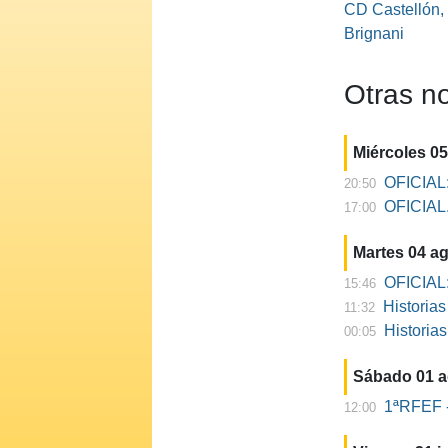
CD Castellón,
Brignani
Otras no
Miércoles 0
OFICIAL:
20:50
OFICIAL. 
17:00
Martes 04 a
OFICIAL:
15:46
Historia
11:32
Historia
00:05
Sábado 01 
1ªRFEF -
12:00