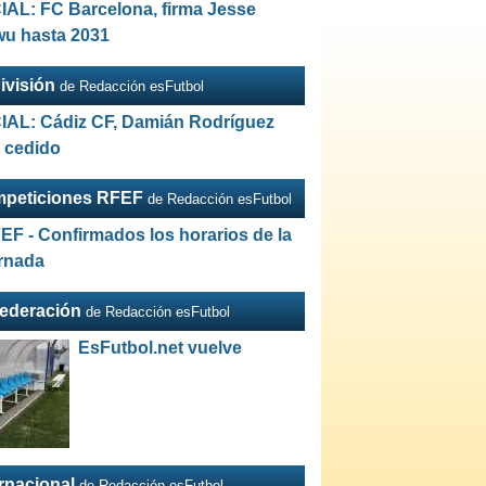
IAL: FC Barcelona, firma Jesse
wu hasta 2031
ivisión
de Redacción esFutbol
IAL: Cádiz CF, Damián Rodríguez
a cedido
peticiones RFEF
de Redacción esFutbol
EF - Confirmados los horarios de la
ornada
Federación
de Redacción esFutbol
EsFutbol.net vuelve
ernacional
de Redacción esFutbol