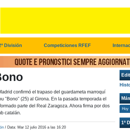
2ª División
Competiciones RFEF
Interna
Bono
Edit
Hist
 Madrid confirmó el trapaso del guardameta marroquí
Más
u "Bono" (25) al Girona. En la pasada temporada el
formado parte del Real Zaragoza. Ahora firma por dos
Hoy
ub catalán.
1ª D
ión
/ Data:
Mar 12 julio 2016 a las 16:20