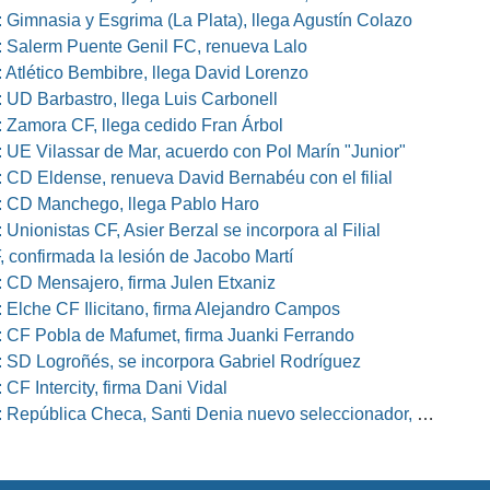
 Gimnasia y Esgrima (La Plata), llega Agustín Colazo
 Salerm Puente Genil FC, renueva Lalo
 Atlético Bembibre, llega David Lorenzo
 UD Barbastro, llega Luis Carbonell
 Zamora CF, llega cedido Fran Árbol
 UE Vilassar de Mar, acuerdo con Pol Marín "Junior"
 CD Eldense, renueva David Bernabéu con el filial
 CD Manchego, llega Pablo Haro
Unionistas CF, Asier Berzal se incorpora al Filial
, confirmada la lesión de Jacobo Martí
 CD Mensajero, firma Julen Etxaniz
 Elche CF Ilicitano, firma Alejandro Campos
 CF Pobla de Mafumet, firma Juanki Ferrando
 SD Logroñés, se incorpora Gabriel Rodríguez
CF Intercity, firma Dani Vidal
pública Checa, Santi Denia nuevo seleccionador, Pablo Amo su ayudante