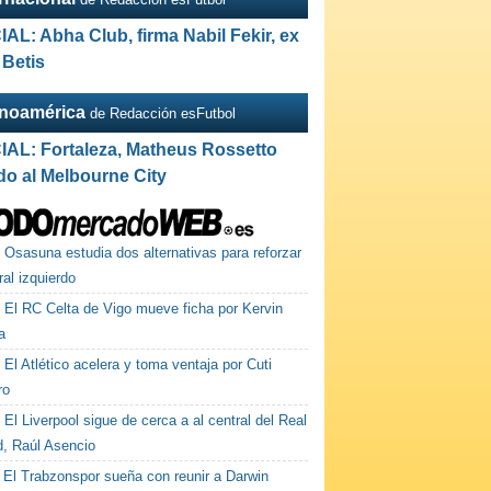
IAL: Abha Club, firma Nabil Fekir, ex
 Betis
inoamérica
de Redacción esFutbol
IAL: Fortaleza, Matheus Rossetto
do al Melbourne City
Osasuna estudia dos alternativas para reforzar
eral izquierdo
El RC Celta de Vigo mueve ficha por Kervin
a
El Atlético acelera y toma ventaja por Cuti
ro
El Liverpool sigue de cerca a al central del Real
d, Raúl Asencio
El Trabzonspor sueña con reunir a Darwin