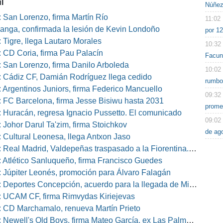
l
Núñez
 San Lorenzo, firma Martín Río
11:02
nga, confirmada la lesión de Kevin Londoño
por 12
 Tigre, llega Lautaro Morales
10:32
 CD Coria, firma Pau Palacín
Facun
 San Lorenzo, firma Danilo Arboleda
10:02
 Cádiz CF, Damián Rodríguez llega cedido
rumbo
 Argentinos Juniors, firma Federico Mancuello
09:32
 FC Barcelona, firma Jesse Bisiwu hasta 2031
prome
 Huracán, regresa Ignacio Pussetto. El comunicado
09:02
 Johor Darul Ta'zim, firma Stoichkov
de ag
 Cultural Leonesa, llega Antxon Jaso
eal Madrid, Valdepeñas traspasado a la Fiorentina. El comunicado
 Atlético Sanluqueño, firma Francisco Guedes
 Júpiter Leonés, promoción para Álvaro Falagán
eportes Concepción, acuerdo para la llegada de Miguel Barbieri
 UCAM CF, firma Rimvydas Kiriejevas
 CD Marchamalo, renueva Martín Prieto
well's Old Boys, firma Mateo García, ex Las Palmas, Osasuna o Alcorcón